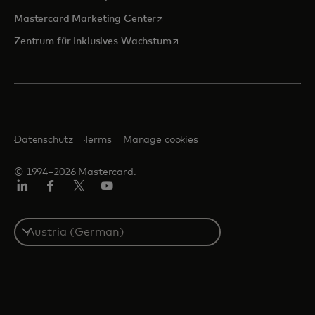
wird in einer neuen Registerkarte
Mastercard Marketing Center
wird in einer neuen Registerka
Zentrum für Inklusives Wachstum
Datenschutz
Terms
Manage cookies
© 1994–2026 Mastercard.
Linkedin
Facebook
Twitter/X
Youtube
Select
a
country