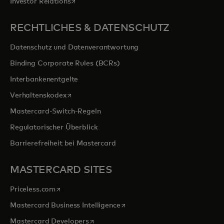
wird in einer neuen Registerkarte geöffnet
Investor Relations
RECHTLICHES & DATENSCHUTZ
Datenschutz und Datenverantwortung
Binding Corporate Rules (BCRs)
Interbankenentgelte
wird in einer neuen Registerkarte geöffnet
Verhaltenskodex
Mastercard-Switch-Regeln
Regulatorischer Überblick
Barrierefreiheit bei Mastercard
MASTERCARD SITES
wird in einer neuen Registerkarte geöffnet
Priceless.com
wird in einer neuen Registerka
Mastercard Business Intelligence
wird in einer neuen Registerkarte geöff
Mastercard Developers