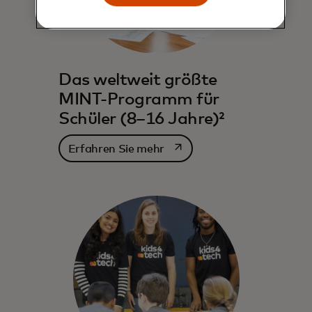
Das weltweit größte
MINT-Programm für
Schüler (8–16 Jahre)²
wird in einer neuen Register
Erfahren Sie mehr