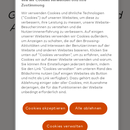
Center,
Wie wir Cookies verwenden und Ihre
Zustimmung
Gesichtserkennung und
Wir verwenden Cookies und ähnliche Technologien
("Cookies") auf unseren Websites, um diese zu
verbessern, ihre Leistung zu messen, unsere Website-
Algorithmen zu lernen.
Besucher:innen zu verstehen und die
Nutzer:innenerfahrung zu verbessern. Auf einigen
unserer Websites verwenden wir Cookies außerdem,
um Anzeigen zu schalten, die auf den Browsing-
Aktivitäten und Interessen der Benutzer:innen auf der
Website und anderen Websites basieren. Klicken Sie
Cameron (10 Jahre)
unten auf "Cookies verwalten", um zu erfahren, welche
Kids4Techᵀᴹ participant
Cookies wir auf dieser Website verwenden und warum.
Sie können Ihre Einstellungen jederzeit ändern, indem
Sie den Link "Cookies verwalten" am unteren Rand des
Bildschirms nutzen (auf einigen Websites als Button
und nicht als Link verfügbar). Dazu gehört auch die
Ablehnung einiger oder aller Cookies, mit Ausnahme
derjenigen, die für das Funktionieren der Website
unbedingt erforderlich sind.
Cookies akzeptieren
Alle ablehnen
Cookies verwalten