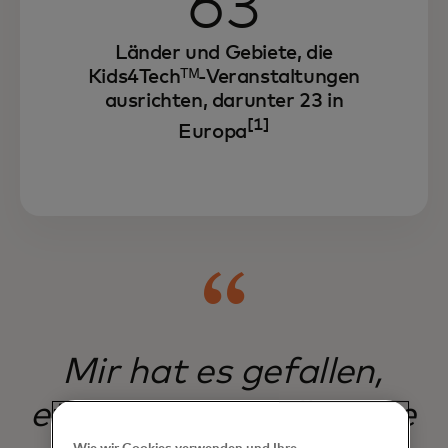
63
Länder und Gebiete, die
Kids4Techᵀᴹ-Veranstaltungen
ausrichten, darunter 23 in
[1]
Europa
Mir hat es gefallen,
etwas über Intelligence