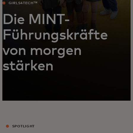
GIRLS4TECHᵀᴹ
Die MINT-
Führungskräfte
von morgen
stärken
SPOTLIGHT