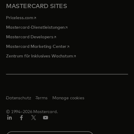
MASTERCARD SITES
wird in einer neuen Registerkarte geöffnet
Priceless.com
wird in einer neuen Registerkarte 
Mastercard-Dienstleistungen
wird in einer neuen Registerkarte geöff
Mastercard Developers
wird in einer neuen Registerkarte
Mastercard Marketing Center
wird in einer neuen Registerka
Zentrum für Inklusives Wachstum
Datenschutz
Terms
Manage cookies
© 1994–2026 Mastercard.
Linkedin
Facebook
Twitter/X
Youtube
Select