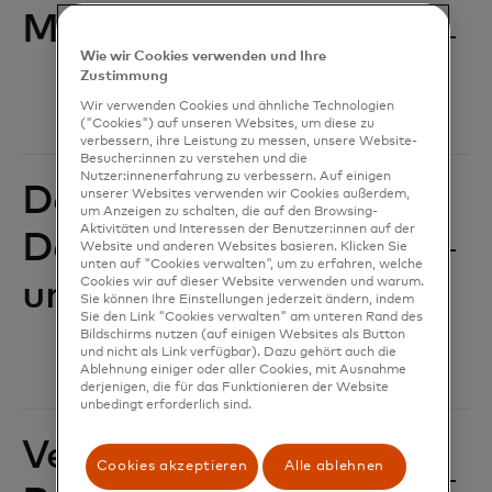
Menschenrechte
Wie wir Cookies verwenden und Ihre
Zustimmung
Wir verwenden Cookies und ähnliche Technologien
("Cookies") auf unseren Websites, um diese zu
verbessern, ihre Leistung zu messen, unsere Website-
Besucher:innen zu verstehen und die
Nutzer:innenerfahrung zu verbessern. Auf einigen
Datenschutz,
unserer Websites verwenden wir Cookies außerdem,
um Anzeigen zu schalten, die auf den Browsing-
Aktivitäten und Interessen der Benutzer:innen auf der
Datenverantwortung
Website und anderen Websites basieren. Klicken Sie
unten auf "Cookies verwalten", um zu erfahren, welche
Cookies wir auf dieser Website verwenden und warum.
und Sicherheit
Sie können Ihre Einstellungen jederzeit ändern, indem
Sie den Link "Cookies verwalten" am unteren Rand des
Bildschirms nutzen (auf einigen Websites als Button
und nicht als Link verfügbar). Dazu gehört auch die
Ablehnung einiger oder aller Cookies, mit Ausnahme
derjenigen, die für das Funktionieren der Website
unbedingt erforderlich sind.
Verantwortungsvolle
Cookies akzeptieren
Alle ablehnen