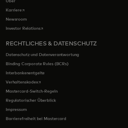
Über
wird in einer neuen Registerkarte geöffnet
Karriere
Newsroom
wird in einer neuen Registerkarte geöffnet
Investor Relations
RECHTLICHES & DATENSCHUTZ
Datenschutz und Datenverantwortung
Binding Corporate Rules (BCRs)
Interbankenentgelte
wird in einer neuen Registerkarte geöffnet
Verhaltenskodex
Mastercard-Switch-Regeln
Regulatorischer Überblick
Impressum
Barrierefreiheit bei Mastercard