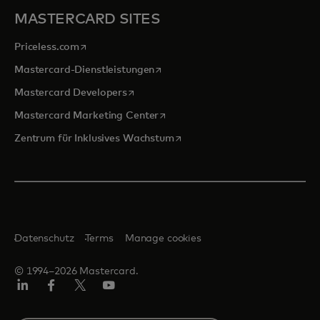
MASTERCARD SITES
wird in einer neuen Registerkarte geöffnet
Priceless.com
wird in einer neuen Registerkarte 
Mastercard-Dienstleistungen
wird in einer neuen Registerkarte geöff
Mastercard Developers
wird in einer neuen Registerkarte
Mastercard Marketing Center
wird in einer neuen Registerka
Zentrum für Inklusives Wachstum
Datenschutz
Terms
Manage cookies
© 1994–2026 Mastercard.
Linkedin
Facebook
Twitter/X
Youtube