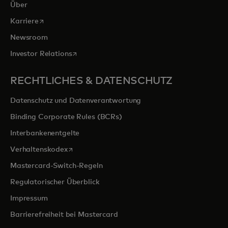
Über
wird in einer neuen Registerkarte geöffnet
Karriere
Newsroom
wird in einer neuen Registerkarte geöffnet
Investor Relations
RECHTLICHES & DATENSCHUTZ
Datenschutz und Datenverantwortung
Binding Corporate Rules (BCRs)
Interbankenentgelte
wird in einer neuen Registerkarte geöffnet
Verhaltenskodex
Mastercard-Switch-Regeln
Regulatorischer Überblick
Impressum
Barrierefreiheit bei Mastercard