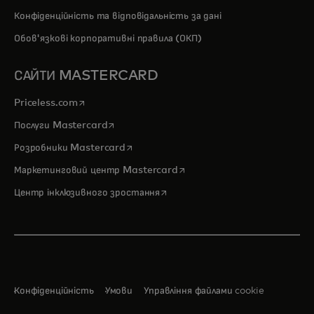
Конфіденційність та відповідальність за дані
Обов'язкові корпоративні правила (ОКП)
САЙТИ MASTERCARD
opens in a new tab
Priceless.com
opens in a new tab
Послуги Mastercard
opens in a new tab
Розробники Mastercard
opens in a new tab
Маркетинговий центр Mastercard
opens in a new tab
Центр інклюзивного зростання
Конфіденційність
Умови
Управління файлами cookie