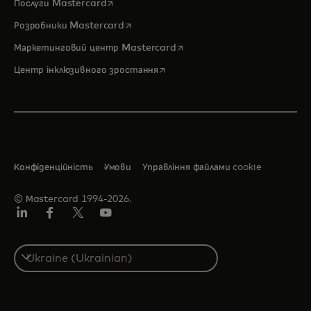
opens in a new tab
Послуги Mastercard
opens in a new tab
Розробники Mastercard
opens in a new tab
Маркетинговий центр Mastercard
opens in a new tab
Центр інклюзивного зростання
Конфіденційність
Умови
Управління файлами cookie
© Мastercard 1994-2026.
LinkedIn
Фейсбук
Твіттер/X
Ютуб
Select
a
country