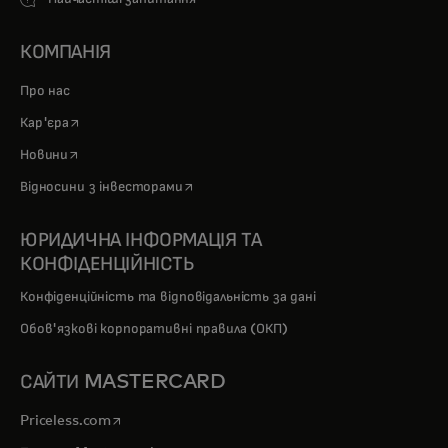
КОМПАНІЯ
Про нас
opens in a new tab
Кар'єра
opens in a new tab
Новини
opens in a new tab
Відносини з інвесторами
ЮРИДИЧНА ІНФОРМАЦІЯ ТА
КОНФІДЕНЦІЙНІСТЬ
Конфіденційність та відповідальність за дані
Обов'язкові корпоративні правила (ОКП)
САЙТИ MASTERCARD
opens in a new tab
Priceless.com