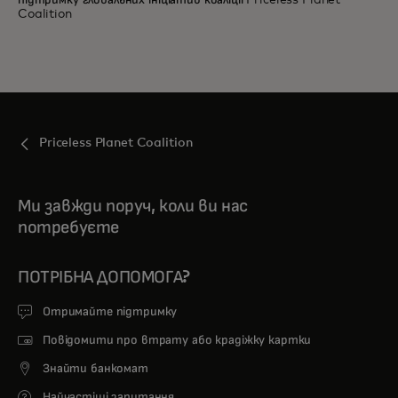
підтримку глобальних ініціатив коаліції Priceless Planet
Coalition
Priceless Planet Coalition
Ми завжди поруч, коли ви нас
потребуєте
ПОТРІБНА ДОПОМОГА?
Отримайте підтримку
Повідомити про втрату або крадіжку картки
Знайти банкомат
Найчастіші запитання