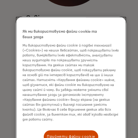
Освіта
Дозволяє власникам карток
Як ми використовуємо файли cookie та
переглядати та розуміти свій
ваша згода
оціночний вуглецевий слід на основі
Ми використовуємо файли cookie й подібні технології
їхніх покупок.
(«Cookies») на наших вебсайтах, щоб покращувати їхню
роботу, вимірювати їхню ефективність, аналізувати
нашу аудиторію та покращувати зручність
користування. На деяких сайтах ми також
використовуємо файли cookie, щоб показувати рекламу
на основі дій та інтересів користувачів на цих й інших
сайтах. Натисніть «Керування файлами cookie» нижче,
щоб дізнатися, які файли cookie ми використовуємо на
цьому сайті й чому. Ви завжди можете змінити свої
налаштування згоди за допомогою інструменту
«Керування файлами cookie» внизу екрана (на деяких
сайтах він доступний у вигляді посилання замість
кнопки). Це включає в себе відхилення деяких або всіх
файлів cookie, за винятком тих, які обов'язково необхідні
для роботи сайту.
Прийняти файли cookie