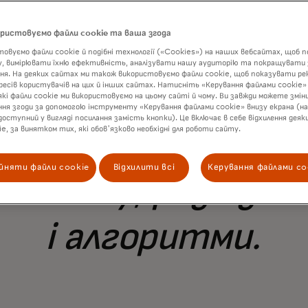
ористовуємо файли cookie та ваша згода
овуємо файли cookie й подібні технології («Cookies») на наших вебсайтах, щоб
у, вимірювати їхню ефективність, аналізувати нашу аудиторію та покращувати 
я. На деяких сайтах ми також використовуємо файли cookie, щоб показувати рек
ресів користувачів на цих й інших сайтах. Натисніть «Керування файлами cookie»
які файли cookie ми використовуємо на цьому сайті й чому. Ви завжди можете змін
я згоди за допомогою інструменту «Керування файлами cookie» внизу екрана (на
доступний у вигляді посилання замість кнопки). Це включає в себе відхилення деяки
ie, за винятком тих, які обов'язково необхідні для роботи сайту.
одобалося дізнава
йняти файли cookie
Відхилити всі
Керування файлами co
електу, розпізна
і алгоритми.