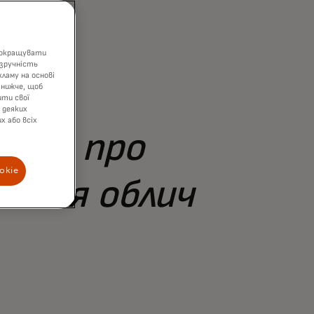
 покращувати
зручність
ламу на основі
 нижче, щоб
ити свої
 деяких
х або всіх
тися про
okie
вання облич