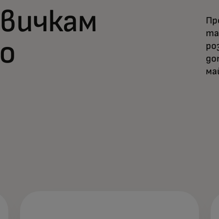
авичкам
Пр
та
о
ро
до
ма