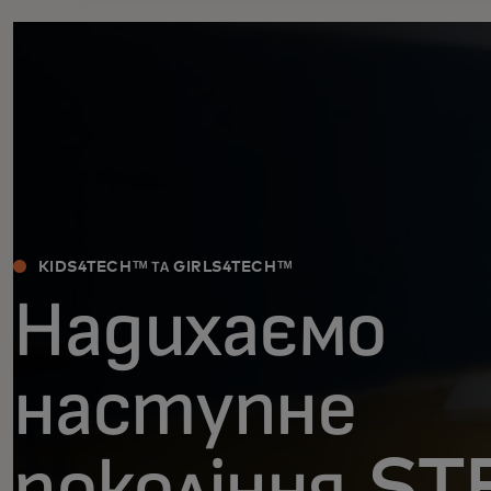
KIDS4TECHᵀᴹ ТА GIRLS4TECHᵀᴹ
Надихаємо
наступне
покоління S