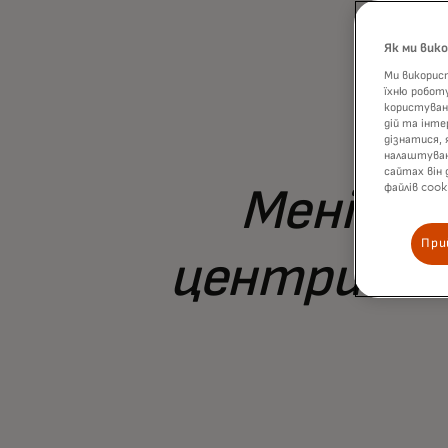
Як ми вик
Ми використ
їхню робот
користуванн
дій та інте
дізнатися, 
налаштуванн
сайтах він 
файлів cook
Мені сп
При
центри інт