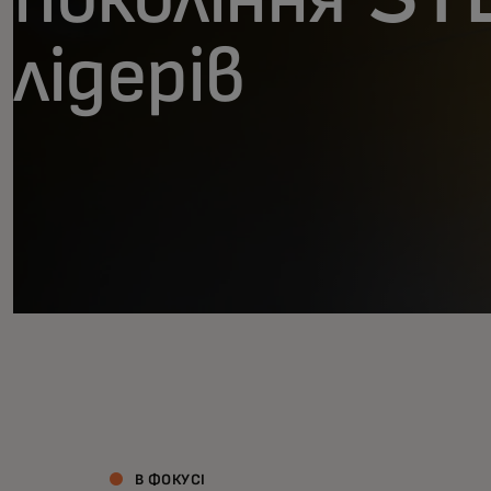
лідерів
В ФОКУСІ