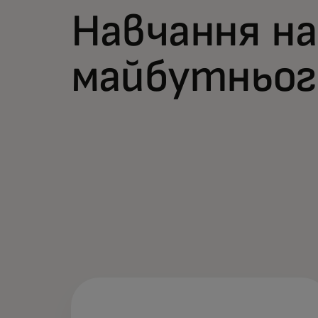
Навчання н
майбутньог