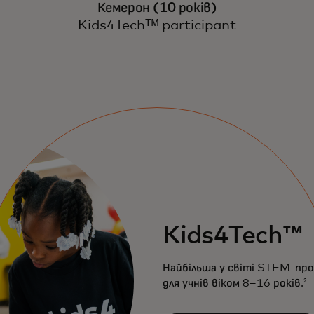
Кемерон (10 років)
Kids4Techᵀᴹ participant
Kids4Tech™
Найбільша у світі STEM-про
для учнів віком 8–16 років.
2