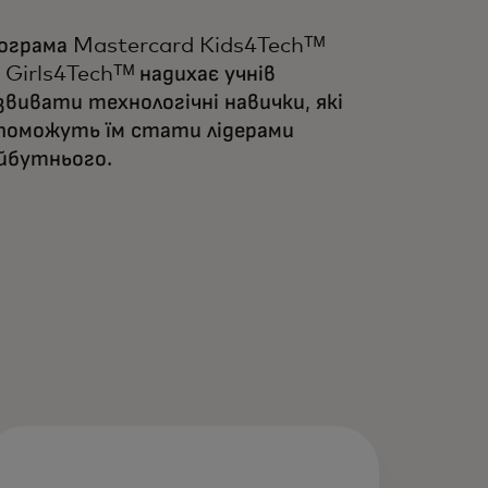
ограма Mastercard Kids4Techᵀᴹ
 Girls4Techᵀᴹ надихає учнів
звивати технологічні навички, які
поможуть їм стати лідерами
йбутнього.