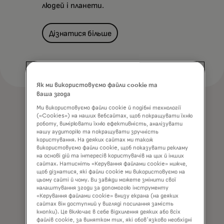
людей і планети.
Дізнатися більше
Як ми використовуємо файли cookie та
ваша згода
Ми використовуємо файли cookie й подібні технології
(«Cookies») на наших вебсайтах, щоб покращувати їхню
роботу, вимірювати їхню ефективність, аналізувати
нашу аудиторію та покращувати зручність
користування. На деяких сайтах ми також
використовуємо файли cookie, щоб показувати рекламу
на основі дій та інтересів користувачів на цих й інших
сайтах. Натисніть «Керування файлами cookie» нижче,
щоб дізнатися, які файли cookie ми використовуємо на
цьому сайті й чому. Ви завжди можете змінити свої
налаштування згоди за допомогою інструменту
«Керування файлами cookie» внизу екрана (на деяких
сайтах він доступний у вигляді посилання замість
кнопки). Це включає в себе відхилення деяких або всіх
файлів cookie, за винятком тих, які обов'язково необхідні