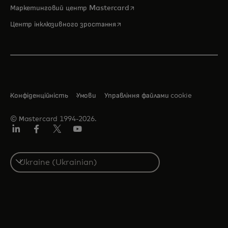
opens in a new tab
Маркетинговий центр Mastercard
opens in a new tab
Центр інклюзивного зростання
Конфіденційність
Умови
Управління файлами cookie
© Мastercard 1994-2026.
LinkedIn
Фейсбук
Твіттер/X
Ютуб
Select
a
country