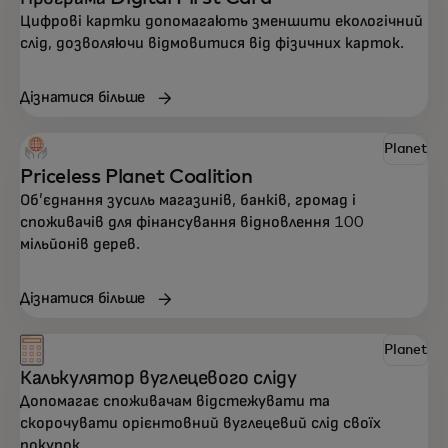
Цифрові картки допомагають зменшити екологічний
слід, дозволяючи відмовитися від фізичних карток.
Дізнатися більше
Ознайомтесь із деякими інноваційними
Planet
рішеннями Mastercard, що допоможуть
Priceless Planet Coalition
вашому бізнесу створювати позитивний
Об’єднання зусиль магазинів, банків, громад і
споживачів для фінансування відновлення 100
вплив.
мільйонів дерев.
Дізнатися більше
Planet
Калькулятор вуглецевого сліду
Допомагає споживачам відстежувати та
скорочувати орієнтовний вуглецевий слід своїх
покупок.