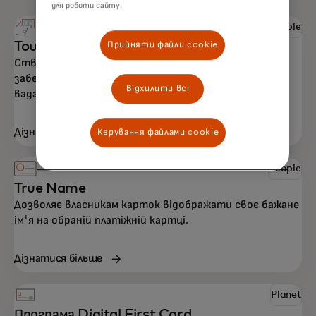
для роботи сайту.
People
Touch card
Прийняти файли cookie
Створена з урахуванням доступності, щоб
забезпечити безпеку та незалежність для людей з
Відхилити всі
вадами зору.
Дізнатися більше
Керування файлами cookie
People
True Name
Дозволяє власникам карток відображати своє бажане
ім'я на обраній платіжній картці.
Дізнатися більше
Planet
Програма Digital First Card