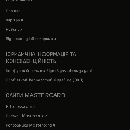
Про нас
opens in a new tab
Кар'єра
opens in a new tab
Новини
opens in a new tab
Відносини з інвесторами
ЮРИДИЧНА ІНФОРМАЦІЯ ТА
КОНФІДЕНЦІЙНІСТЬ
Конфіденційність та відповідальність за дані
Обов'язкові корпоративні правила (ОКП)
САЙТИ MASTERCARD
opens in a new tab
Priceless.com
opens in a new tab
Послуги Mastercard
opens in a new tab
Розробники Mastercard