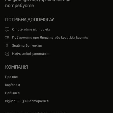
потребуєте
ПОТРІБНА ДОПОМОГА?
Отримайте підтримку
Повідомити про втрату або крадіжку картки
Знайти банкомат
Найчастіші запитання
КОМПАНІЯ
Про нас
opens in a new tab
Кар'єра
opens in a new tab
Новини
opens in a new tab
Відносини з інвесторами