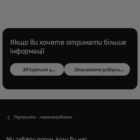
Якщо ви хочете отримати більше
інформації
opens i
Зв’язатися з
Отримайте довідник
нами
Підтримка - перенаправлено
Ми завжди поруч, коли ви нас