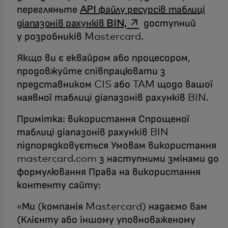
перегляньте
API файлу ресурсів таблиці
opens in a new tab
діапазонів рахунків BIN,
доступний
у розробників Mastercard.
Якщо ви є еквайром або процесором,
продовжуйте співпрацювати з
представником CIS або TAM щодо вашої
наявної таблиці діапазонів рахунків BIN.
Примітка: використання Спрощеної
таблиці діапазонів рахунків BIN
підпорядковується Умовам використання
mastercard.com з наступними змінами до
формулювання Права на використання
контенту сайту:
«Ми (компанія Mastercard) надаємо вам
(Клієнту або іншому уповноваженому