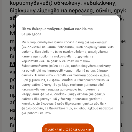
користувачеві) обмежену, невиключну,
відкличну ліцензію на перегляд, обмін, друк
або завантаження будь-якого Контенту,
як визначено нижче, з цього Сайту
Як ми використовуємо файли cookie та
Mastercard виключно з метою надання
ваша згода
та/або підтримки Діяльності під брендом
Ми використовуємо файли cookie й подібні технології
(«Cookies») на наших вебсайтах, щоб покращувати їхню
Mastercard (термін «Діяльність»
роботу, вимірювати їхню ефективність, аналізувати
визначено в розділі визначень
Правил
нашу аудиторію та покращувати зручність
користування. На деяких сайтах ми також
Mastercard
. Ви не маєте права надавати
використовуємо файли cookie, щоб показувати рекламу
ліцензію, субліцензію, публікувати,
на основі дій та інтересів користувачів на цих й інших
сайтах. Натисніть «Керування файлами cookie» нижче,
розповсюджувати, копіювати,
щоб дізнатися, які файли cookie ми використовуємо на
цьому сайті й чому. Ви завжди можете змінити свої
відтворювати в будь-якій формі,
налаштування згоди за допомогою інструменту
продавати або іншим чином передавати,
«Керування файлами cookie» внизу екрана (на деяких
сайтах він доступний у вигляді посилання замість
або створювати будь-які похідні роботи
кнопки). Це включає в себе відхилення деяких або всіх
файлів cookie, за винятком тих, які обов'язково необхідні
на основі будь-якого Контенту. Ви не
для роботи сайту.
маєте права отримувати доступ або
використовувати цей Сайт Mastercard
Прийняти файли cookie