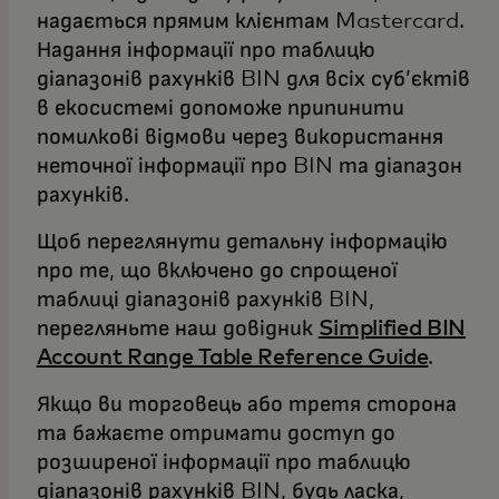
надається прямим клієнтам Mastercard.
Надання інформації про таблицю
діапазонів рахунків BIN для всіх суб’єктів
в екосистемі допоможе припинити
помилкові відмови через використання
неточної інформації про BIN та діапазон
рахунків.
Щоб переглянути детальну інформацію
про те, що включено до спрощеної
таблиці діапазонів рахунків BIN,
перегляньте наш довідник
Simplified BIN
Account Range Table Reference Guide
.
Якщо ви торговець або третя сторона
та бажаєте отримати доступ до
розширеної інформації про таблицю
діапазонів рахунків BIN, будь ласка,