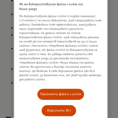
Встановлення мінімальної або
Як ми використовуємо файли cookie та
максимальної суми транзакції
ваша згода
Короткий довідник — Версія для
Ми використовуємо файли cookie й подібні технології
торговців
(«Cookies») на наших вебсайтах, щоб покращувати їхню
роботу, вимірювати їхню ефективність, аналізувати
Правила переходу на Mastercard
нашу аудиторію та покращувати зручність
користування. На деяких сайтах ми також
Простий посібник з повернення
використовуємо файли cookie, щоб показувати рекламу
платежів
на основі дій та інтересів користувачів на цих й інших
сайтах. Натисніть «Керування файлами cookie» нижче,
Посібник з проведення динамічної
щоб дізнатися, які файли cookie ми використовуємо на
конвертації валют (DCC) — видання
цьому сайті й чому. Ви завжди можете змінити свої
налаштування згоди за допомогою інструменту
для підприємств
«Керування файлами cookie» внизу екрана (на деяких
сайтах він доступний у вигляді посилання замість
Модель підписок та автоматичного
кнопки). Це включає в себе відхилення деяких або всіх
продовження — Короткий огляд
файлів cookie, за винятком тих, які обов'язково необхідні
для роботи сайту.
Підписки/Регулярні платежі та
торговці з автоматичним
Прийняти файли cookie
продовженням — Поширені запитання
Відхилити всі