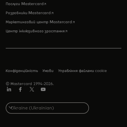
opens in a new tab
Послуги Mastercard
opens in a new tab
Розробники Mastercard
opens in a new tab
Маркетинговий центр Mastercard
opens in a new tab
Центр інклюзивного зростання
Конфіденційність
Умови
Управління файлами cookie
© Мastercard 1994-2026.
LinkedIn
Фейсбук
Твіттер/X
Ютуб
Select
a
country