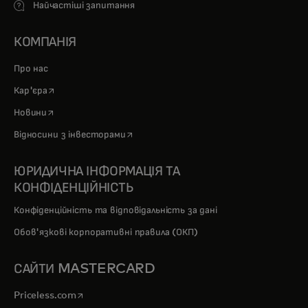
Найчастіші запитання
КОМПАНІЯ
Про нас
opens in a new tab
Кар'єра
opens in a new tab
Новини
opens in a new tab
Відносини з інвесторами
ЮРИДИЧНА ІНФОРМАЦІЯ ТА
КОНФІДЕНЦІЙНІСТЬ
Конфіденційність та відповідальність за дані
Обов'язкові корпоративні правила (ОКП)
САЙТИ MASTERCARD
opens in a new tab
Priceless.com