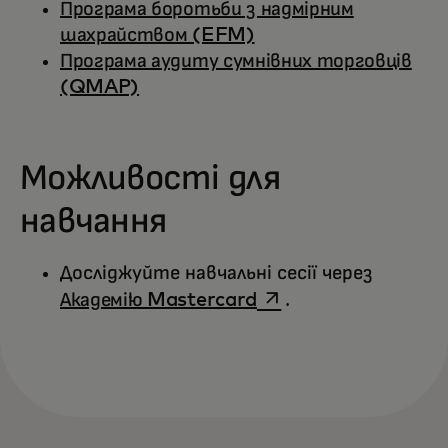
Програма боротьби з надмірним
шахрайством (EFM)
Програма аудиту сумнівних торговців
(QMAP)
Можливості для
навчання
Досліджуйте навчальні сесії через
opens in a new tab
Академію Mastercard
.