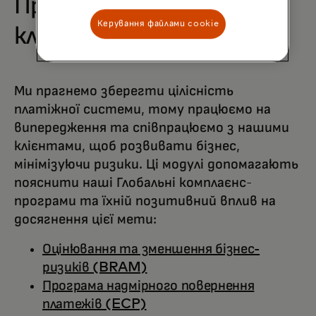
Програми відповідності
Керування файлами cookie
клієнтів
Ми прагнемо зберегти цілісність
платіжної системи, тому працюємо на
випередження та співпрацюємо з нашими
клієнтами, щоб розвивати бізнес,
мінімізуючи ризики. Ці модулі допомагають
пояснити наші Глобальні комплаєнс-
програми та їхній позитивний вплив на
досягнення цієї мети:
Оцінювання та зменшення бізнес-
ризиків (BRAM)
Програма надмірного повернення
платежів (ECP)