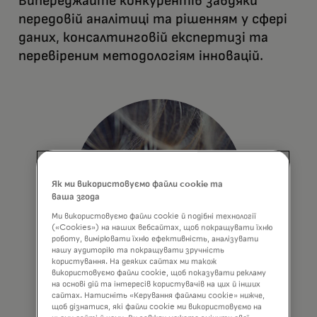
Випереджайте конкурентів завдяки
передовій аналітиці та рішенням у сфері
даних, консалтинговій експертизі та
перевіреним методологіям інновацій.
Як ми використовуємо файли cookie та
ваша згода
Ми використовуємо файли cookie й подібні технології
(«Cookies») на наших вебсайтах, щоб покращувати їхню
роботу, вимірювати їхню ефективність, аналізувати
нашу аудиторію та покращувати зручність
користування. На деяких сайтах ми також
використовуємо файли cookie, щоб показувати рекламу
на основі дій та інтересів користувачів на цих й інших
Розкрийте потенціал
сайтах. Натисніть «Керування файлами cookie» нижче,
щоб дізнатися, які файли cookie ми використовуємо на
даних