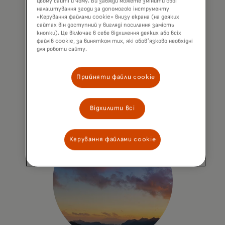
цьому сайті й чому. Ви завжди можете змінити свої
налаштування згоди за допомогою інструменту
Рішення з ділової та ринкової
«Керування файлами cookie» внизу екрана (на деяких
аналітики допомагають організаціям
сайтах він доступний у вигляді посилання замість
кнопки). Це включає в себе відхилення деяких або всіх
контекстуалізувати показники,
файлів cookie, за винятком тих, які обов'язково необхідні
прогнозувати тренди та
для роботи сайту.
оптимізувати нові стратегії.
Прийняти файли cookie
Дізнатися більше
Відхилити всі
Керування файлами cookie