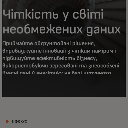
Чіткість у світі
необмежених даних
Приймайте обґрунтовані рішення,
впроваджуйте інновації з чітким наміром і
підвищуйте ефективність бізнесу,
використовуючи агреговані та знеособлені
власні дані й аналітику на базі штучного
інтелекту.
В ФОКУСІ