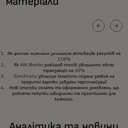
матеріали
ПРИКЛАД УСПІХУ
Як фінтех-компанія збільшила активацію рахунків на
Virgin Money відкрила потужне
Дізнатися більше
118%
інноваційне партнерство з
Як AIK Banka знайшов спосіб збільшити обсяг
Digital Labs
транзакцій на 30%
Synchrony збільшує кількість подань заявок на
кредитні картки завдяки персоналізації
Нові способи оплати та оформлення замовлень, що
роблять покупки швидшими та простішими для
кожного.
Аналітика та новини