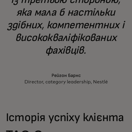
із третьою стороною,
яка мала б настільки
здібних, компетентних і
висококваліфікованих
фахівців.
Рейгон Барнс
Director, category leadership, Nestlé
Історія успіху клієнта