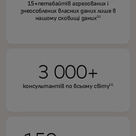
15+петабайтів агрегованих і
знеособлених власних даних лише в
нашому сховищі даних
[1]
3 000+
консультантів по всьому світу
[1]