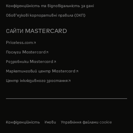
Конфіденційність та відповідальність за дані
Обов'язкові корпоративні правила (ОКП)
САЙТИ MASTERCARD
opens in a new tab
Priceless.com
opens in a new tab
Послуги Mastercard
opens in a new tab
Розробники Mastercard
opens in a new tab
Маркетинговий центр Mastercard
opens in a new tab
Центр інклюзивного зростання
Конфіденційність
Умови
Управління файлами cookie