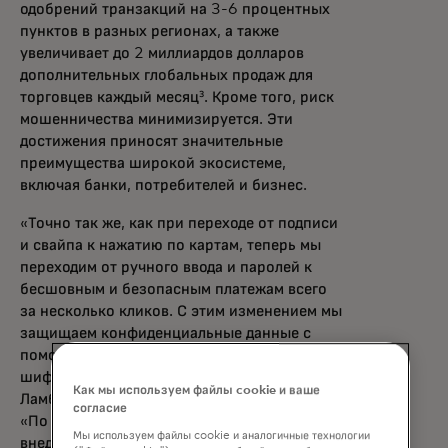
одобрений транзакций на 3-6 процентных
пунктов в разных регионах, а также
увеличивает до 2 миллиардов долларов
дополнительных глобальных продаж для
торговцев каждый месяц³. Кроме того, риск
мошенничества минимизируется. Эти
достижения приносят значительные
преимущества широкой экосистеме,
включая банки, потребителей и бизнес.
«Точно так же, как при переходе от подписи
и свайпа к нажатию по картам, теперь мы
переходим от ручного ввода и паролей к
бесшовным и безопасным платежам всего
за несколько кликов. С этим изменением мы
защищаем конфиденциальные данные с
помощью передовых технологий
шифрования и токенизации», — сказал Йорн
Как мы используем файлы cookie и ваше
Ламберт, директор по продукту Mastercard.
согласие
«По мере того как платежи продолжают
Мы используем файлы cookie и аналогичные технологии
внедряться в различные коммерческие