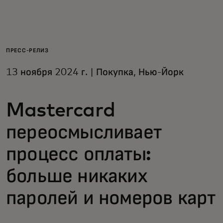
Для вас
Для бизнеса
ПРЕСС-РЕЛИЗ
13 ноября 2024 г. | Покупка, Нью-Йорк
Для всего мира
Mastercard
Для новаторов
переосмысливает
Новости и тренды
процесс оплаты:
больше никаких
паролей и номеров карт