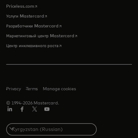
opens in a new tab
Priceless.com
opens in a new tab
Услуги Mastercard
opens in a new tab
Разработчики Mastercard
opens in a new tab
Маркетинговый центр Mastercard
opens in a new tab
Центр инклюзивного роста
Privacy
Terms
Manage cookies
© 1994-2026 Mastercard.
LinkedIn
Facebook
Twitter/X
Youtube
Select
a
country