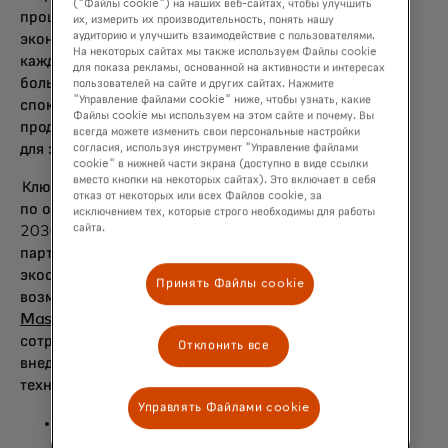
("Файлы cookie") на наших веб-сайтах, чтобы улучшить
процессы, мы ведём путь к глобальной
их, измерить их производительность, понять нашу
аудиторию и улучшить взаимодействие с пользователями.
экономике, которая даёт возможности
На некоторых сайтах мы также используем Файлы cookie
каждому — предоставляя потребителям
для показа рекламы, основанной на активности и интересах
больший контроль, удобство и душевное
пользователей на сайте и других сайтах. Нажмите
"Управление файлами cookie" ниже, чтобы узнать, какие
спокойствие, открывая новые продажи для
Файлы cookie мы используем на этом сайте и почему. Вы
продавцов и снижая риск мошенничества
всегда можете изменить свои персональные настройки
для эмитентов.»
согласия, используя инструмент "Управление файлами
cookie" в нижней части экрана (доступно в виде ссылки
вместо кнопки на некоторых сайтах). Это включает в себя
Ключевым элементом этого обязательства
отказ от некоторых или всех Файлов cookie, за
по объединению этих новых технологий к
исключением тех, которые строго необходимы для работы
сайта.
2030 году является продолжение
партнерства и развитие всей платежной
экосистемы, а также обеспечение
Принять Файлы cookie
возможностей через платежный
шлюз
Mastercard
. Сегодня Mastercard
сотрудничает с рядом игроков для
Отклонить все
внедрения и масштабирования этих
технологий:
Управлять Файлами cookie
Сегодня более 30% транзакций с
Mastercard по всему миру