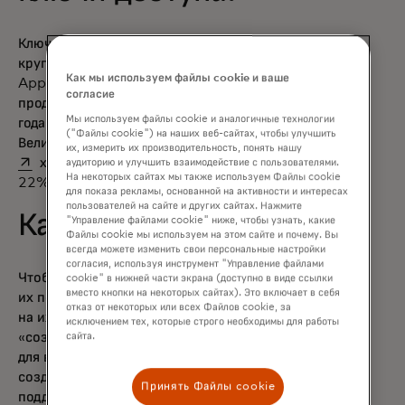
Ключи доступа используются всеми
крупными технологическими компаниями.
Как мы используем файлы cookie и ваше
Apple, Amazon, Google и Meta
согласие
продвигают ключи доступа. К маю 2024
Мы используем файлы cookie и аналогичные технологии
года 53% опрошенных в США и
("Файлы cookie") на наших веб-сайтах, чтобы улучшить
opens in a new t
Великобритании включили
ключи доступа
их, измерить их производительность, понять нашу
хотя бы на одном из своих аккаунтов, а
аудиторию и улучшить взаимодействие с пользователями.
На некоторых сайтах мы также используем Файлы cookie
22% — на всех возможных аккаунтах.
для показа рекламы, основанной на активности и интересах
пользователей на сайте и других сайтах. Нажмите
Как создать пароль?
"Управление файлами cookie" ниже, чтобы узнать, какие
Файлы cookie мы используем на этом сайте и почему. Вы
всегда можете изменить свои персональные настройки
согласия, используя инструмент "Управление файлами
Чтобы создать пароль у компании, которая
cookie" в нижней части экрана (доступно в виде ссылки
вместо кнопки на некоторых сайтах). Это включает в себя
их поддерживает, обычно достаточно войти
отказ от некоторых или всех Файлов cookie, за
на их сайт или приложение, найти кнопку
исключением тех, которые строго необходимы для работы
«создать пароль» и следовать инструкциям
сайта.
для включения входа без пароля. Чтобы
создать пароль у компании, которая их
Принять Файлы cookie
поддерживает, обычно достаточно войти на