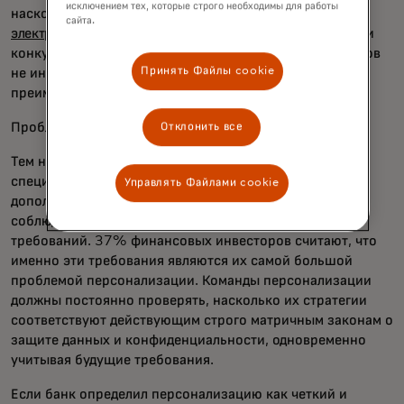
исключением тех, которые строго необходимы для работы
насколько клиенты кликают по
персонализированному
сайта.
opens in a new tab
электронному почте
. Поскольку другие возможности
конкурируют за время и внимание, большинство банков
Принять Файлы cookie
не инвестировали в развитие прогрессивного
преимущества персонализации.
Проблемы с соблюдением нормативных требований:
Отклонить все
Тем не менее, банки, которые вкладывают ресурсы в
специализированные программы, быстро получают
Управлять Файлами cookie
дополнительное время и внимание, необходимые для
соблюдения строгих юридических и нормативных
требований. 37% финансовых инвесторов считают, что
именно эти требования являются их самой большой
проблемой персонализации. Команды персонализации
должны постоянно проверять, насколько их стратегии
соответствуют действующим строго матричным законам о
защите данных и конфиденциальности, одновременно
учитывая будущие требования.
Если банк определил персонализацию как четкий и