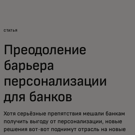
Для вас
Для бизнеса
СТАТЬЯ
Преодоление
Для всего мира
барьера
Для новаторов
персонализации
Новости и тренды
для банков
Хотя серьёзные препятствия мешали банкам
получить выгоду от персонализации, новые
решения вот-вот поднимут отрасль на новые