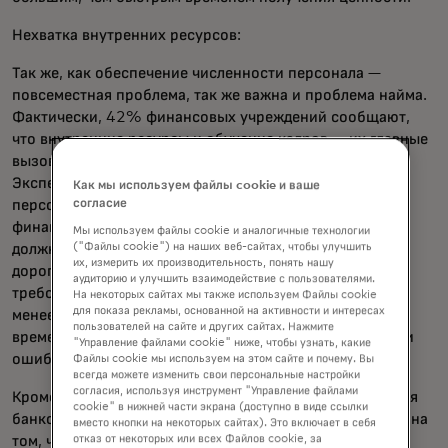
Нехватка внутренних ресурсов:
Так же, как обеспечение численности персонала —
повсеместная проблема, так же важна и проблема найма.
Фактически, 42% финансовых учреждений сообщают,
что внутренние ресурсы и обучение кадров — их главные
вызовы при внедрении эффективной персонализации.
Экспертиза, необходимая для успешных программ
Как мы используем файлы cookie и ваше
персонализации, пока не разработана массово для
согласие
финансовых инвесторов, что делает найм этих
Мы используем файлы cookie и аналогичные технологии
должностей для банков ещё более сложным и
("Файлы cookie") на наших веб-сайтах, чтобы улучшить
их, измерить их производительность, понять нашу
дорогостоящим. Кандидаты, полностью понимающие
аудиторию и улучшить взаимодействие с пользователями.
требования, нанимают с премиальной ценой, тогда как
На некоторых сайтах мы также используем Файлы cookie
для показа рекламы, основанной на активности и интересах
менее опытные программы требуют увеличенного
пользователей на сайте и других сайтах. Нажмите
времени адаптации и больше возможностей для проб и
"Управление файлами cookie" ниже, чтобы узнать, какие
ошибок.
Файлы cookie мы используем на этом сайте и почему. Вы
всегда можете изменить свои персональные настройки
согласия, используя инструмент "Управление файлами
Кроме того, портфельно-ориентированная организация
cookie" в нижней части экрана (доступно в виде ссылки
банков означает, что сотрудники чаще сосредоточены на
вместо кнопки на некоторых сайтах). Это включает в себя
том, чтобы вся программа процветала, а не на том,
отказ от некоторых или всех Файлов cookie, за