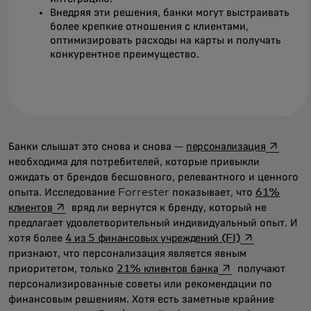
Внедряя эти решения, банки могут выстраивать
более крепкие отношения с клиентами,
оптимизировать расходы на карты и получать
конкурентное преимущество.
opens in
Банки слышат это снова и снова —
персонализация
необходима для потребителей, которые привыкли
ожидать от брендов бесшовного, релевантного и ценного
опыта. Исследование Forrester показывает, что
61%
opens in a new tab
клиентов
вряд ли вернутся к бренду, который не
предлагает удовлетворительный индивидуальный опыт. И
opens in a ne
хотя более
4 из 5 финансовых учреждений (FI)
признают, что персонализация является явным
opens in a new ta
приоритетом, только
21% клиентов банка
получают
персонализированные советы или рекомендации по
финансовым решениям. Хотя есть заметные крайние