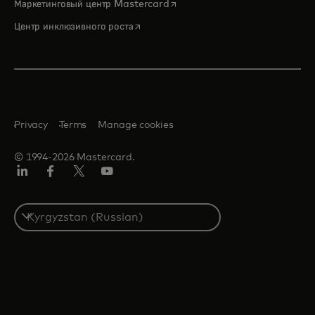
opens in a new tab
Маркетинговый центр Mastercard
opens in a new tab
Центр инклюзивного роста
Privacy
Terms
Manage cookies
© 1994-2026 Mastercard.
LinkedIn
Facebook
Twitter/X
Youtube
Select
a
country