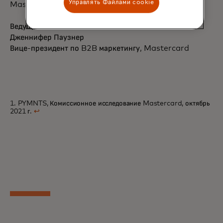
Управлять Файлами cookie
Mastercard Services
Ведущие:
Дженнифер Паузнер
Вице-президент по B2B маркетингу, Mastercard
1. PYMNTS, Комиссионное исследование Mastercard, октябрь
2021 г.
↩