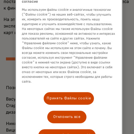
поставщикам, виртуальные карты меняют подход бизнеса
согласие
к финансовым транзакциям.
Мы используем файлы cookie и аналогичные технологии
("Файлы cookie") на наших веб-сайтах, чтобы улучшить
На этом вебинере, предназначенном для новичков и
их, измерить их производительность, понять нашу
аудиторию и улучшить взаимодействие с пользователями.
экспертов по оплате, вы узнаете основы виртуальных
На некоторых сайтах мы также используем Файлы cookie
карт и как использовать их в вашем бизнесе.
для показа рекламы, основанной на активности и интересах
пользователей на сайте и других сайтах. Нажмите
"Управление файлами cookie" ниже, чтобы узнать, какие
Файлы cookie мы используем на этом сайте и почему. Вы
всегда можете изменить свои персональные настройки
согласия, используя инструмент "Управление файлами
cookie" в нижней части экрана (доступно в виде ссылки
вместо кнопки на некоторых сайтах). Это включает в себя
отказ от некоторых или всех Файлов cookie, за
исключением тех, которые строго необходимы для работы
сайта.
Познакомьтесь с нашими спикерами
Принять Файлы cookie
Васудха Рамачандран
Старший вице-президент по цифровым продуктам и
дизайну для B2B-сектора, Mastercard.
Отклонить все
Николь Радил
Вице-президент по коммерческим решениям,