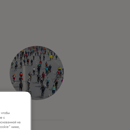
 чтобы
е с
основанной на
cookie" ниже,