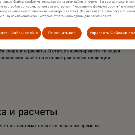
ь, какие Файлы cookie мы используем на этом сайте и почему. Вы всегда можете изм
е настройки согласия, используя инструмент "Управление файлами cookie" в нижней
 виде ссылки вместо кнопки на некоторых сайтах). Это включает в себя отказ от неко
ции расчетов в системах
ie, за исключением тех, которые строго необходимы для работы сайта.
енных платежей
инять Файлы cookie
Отклонить все
Управлять Файлами co
енных платежей, как и другие платежные системы,
бя клиринг и расчеты. В статье анализируются текущая
анковских расчетов и новые рыночные тенденции.
а и расчеты
четов в системах оплаты в реальном времени.