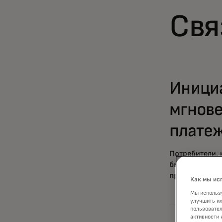
Свя
Инициа
мгнов
плате
Потребители, 
быстрых и про
представлены 
Как мы ис
Мы использу
улучшить их
пользовател
активности 