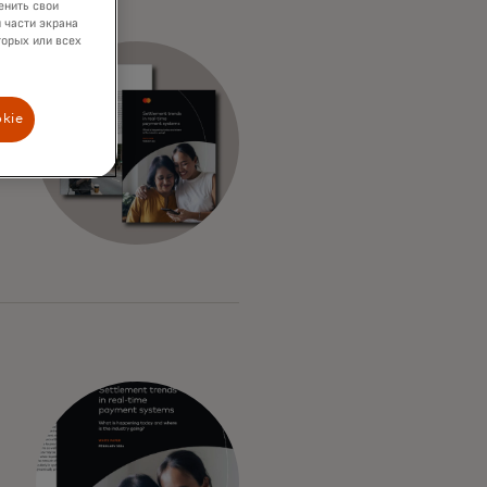
енить свои
 части экрана
торых или всех
okie