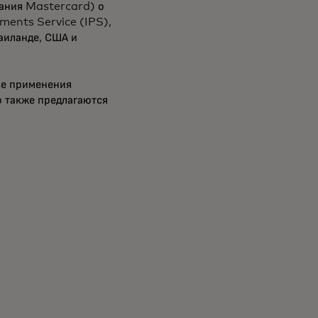
пания Mastercard) о
ments Service (IPS),
аиланде, США и
ве применения
 также предлагаются