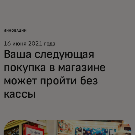
Для вас
Для бизнеса
ИННОВАЦИИ
16 июня 2021 года
Для всего мира
Ваша следующая
покупка в магазине
Для новаторов
может пройти без
Новости и тренды
кассы