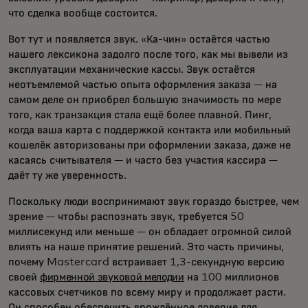
что сделка вообще состоится.
Вот тут и появляется звук. «Ка-чин» остаётся частью
нашего лексикона задолго после того, как мы вывели из
эксплуатации механические кассы. Звук остаётся
неотъемлемой частью опыта оформления заказа — на
самом деле он приобрел большую значимость по мере
того, как транзакция стала ещё более плавной. Пинг,
когда ваша карта с поддержкой контакта или мобильный
кошелёк авторизованы при оформлении заказа, даже не
касаясь считывателя — и часто без участия кассира —
даёт ту же уверенность.
Поскольку люди воспринимают звук гораздо быстрее, чем
зрение — чтобы распознать звук, требуется 50
миллисекунд или меньше — он обладает огромной силой
влиять на наше принятие решений. Это часть причины,
почему Mastercard встраивает 1,3-секундную версию
своей
фирменной звуковой мелодии
на 100 миллионов
кассовых счетчиков по всему миру и продолжает расти.
Он способен обеспечить врождённое доверие для