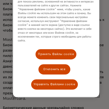
для показа рекламы, основанной на активности и интересах
или через приложение, регистрировать свои
пользователей на сайте и других сайтах. Нажмите
биометрические данные и привязывать к ним свои
"Управление файлами cookie" ниже, чтобы узнать, какие
Файлы cookie мы используем на этом сайте и почему. Вы
платежные реквизиты. Тогда им останется лишь
всегда можете изменить свои персональные настройки
использовать распознавание лица или поднести ладонь к
согласия, используя инструмент "Управление файлами
биометрическому считывателю на кассе, вместо того
cookie" в нижней части экрана (доступно в виде ссылки
вместо кнопки на некоторых сайтах). Это включает в себя
чтобы доставать карты или телефоны.
отказ от некоторых или всех Файлов cookie, за
исключением тех, которые строго необходимы для работы
Mastercard недавно запустила программу
сайта.
Биометрической кассы, чтобы направлять ответственное
развитие этой новой технологии. Ожидается запуск
Принять Файлы cookie
пилотных проектов в регионе Ближнего Востока и
Азиатско-Тихоокеанского региона в 2021 году. «Мы
давно считали, что биометрия — более безопасный
Отклонить все
способ, чем пароли, чтобы распознавать и подтверждать
их личности, и хотим использовать эту безопасность для
создания более бесшовных и инновационных способов
Управлять Файлами cookie
оплаты», — говорит Крис Рейд, исполнительный вице-
президент по идентификационным решениям в
Mastercard.
Биометрические данные чрезвычайно сложно