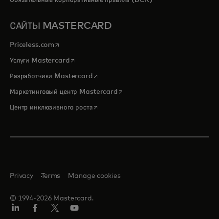
САЙТЫ MASTERCARD
opens in a new tab
Priceless.com
opens in a new tab
Услуги Mastercard
opens in a new tab
Разработчики Mastercard
opens in a new tab
Маркетинговый центр Mastercard
opens in a new tab
Центр инклюзивного роста
Privacy
Terms
Manage cookies
© 1994-2026 Mastercard.
LinkedIn
Facebook
Twitter/X
Youtube