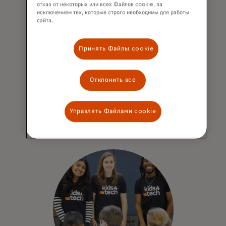
отказ от некоторых или всех Файлов cookie, за
исключением тех, которые строго необходимы для работы
сайта.
Принять Файлы cookie
Kids4Tech™
Самая масштабная в мире STEM-
Отклонить все
программа для детей от 8 до 16 лет.
2
Управлять Файлами cookie
opens in a new tab
Подробнее