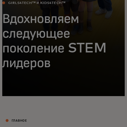
GIRLS4TECHᵀᴹ И KIDS4TECHᵀᴹ
Вдохновляем
следующее
поколение STEM
лидеров
ГЛАВНОЕ