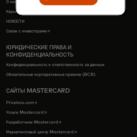
О компании
opens in a new tab
Карьера
НОВОСТИ
opens in a new tab
Связи с инвесторами
ЮРИДИЧЕСКИЕ ПРАВА И
КОНФИДЕНЦИАЛЬНОСТЬ
Конфиденциальность и ответственность за данные
Обязательные корпоративные правила (BCR)
САЙТЫ MASTERCARD
opens in a new tab
Priceless.com
opens in a new tab
Услуги Mastercard
opens in a new tab
Разработчики Mastercard
opens in a new tab
Маркетинговый центр Mastercard