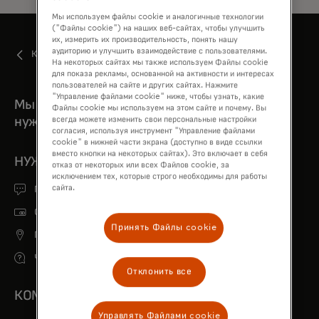
Мы используем файлы cookie и аналогичные технологии
("Файлы cookie") на наших веб-сайтах, чтобы улучшить
их, измерить их производительность, понять нашу
аудиторию и улучшить взаимодействие с пользователями.
Круг чести Mastercard
На некоторых сайтах мы также используем Файлы cookie
для показа рекламы, основанной на активности и интересах
пользователей на сайте и других сайтах. Нажмите
"Управление файлами cookie" ниже, чтобы узнать, какие
Мы всегда рядом, когда тебе
Файлы cookie мы используем на этом сайте и почему. Вы
нужна помощь
всегда можете изменить свои персональные настройки
согласия, используя инструмент "Управление файлами
cookie" в нижней части экрана (доступно в виде ссылки
вместо кнопки на некоторых сайтах). Это включает в себя
НУЖНА ПОМОЩЬ?
отказ от некоторых или всех Файлов cookie, за
исключением тех, которые строго необходимы для работы
сайта.
Получите поддержку
Сообщите о потерянной или украденной карте
Принять Файлы cookie
Поиск банкомата
Часто задаваемые вопросы
Отклонить все
КОМПАНИЯ
Управлять Файлами cookie