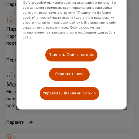
Файлы cookie мы используем на этом сайте и почему. Вы
Перейти
всегда можете изменить свои персональные настройки
согласия, используя инструмент "Управление файлами
cookie" в нижней части экрана (доступно в виде ссылки
вместо кнопки на некоторых сайтах). Это включает в себя
отказ от некоторых или всех Файлов cookie, за
Партнерская криптопрограмма Mastercard
исключением тех, которые строго необходимы для работы
Партнерская программа создана для новаторов и
сайта.
построена на принципах сотрудничества.
Принять Файлы cookie
Перейти
Отклонить все
Mastercard Multi-Token Network™
Мы приносим скорости блокчейн-технологий в
Управлять Файлами cookie
банковскую сферу и внедряем новые безопасные
платежные сервисы.
Перейти