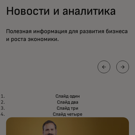
Новости и аналитика
Полезная информация для развития бизнеса
и роста экономики.
ПЕРСПЕКТИВА
Слайд один
Стейблкоины выходят на первый
Подробнее
Слайд два
план
Слайд три
Слайд четыре