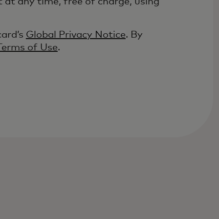
at any time, free of charge, using
card’s
Global Privacy Notice
. By
Terms of Use
.