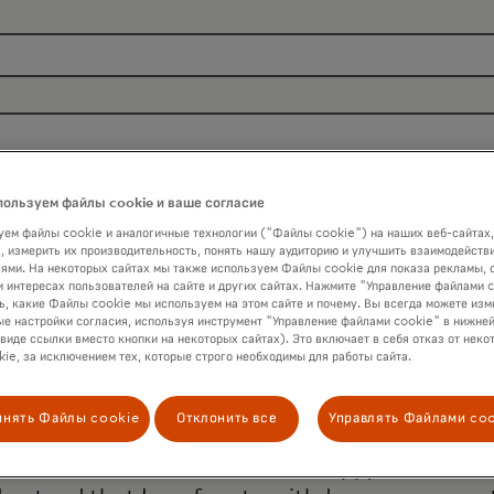
пользуем файлы cookie и ваше согласие
ем файлы cookie и аналогичные технологии ("Файлы cookie") на наших веб-сайтах,
, измерить их производительность, понять нашу аудиторию и улучшить взаимодействи
ями. На некоторых сайтах мы также используем Файлы cookie для показа рекламы, 
и интересах пользователей на сайте и других сайтах. Нажмите "Управление файлами 
ь, какие Файлы cookie мы используем на этом сайте и почему. Вы всегда можете изм
е настройки согласия, используя инструмент "Управление файлами cookie" в нижней
 виде ссылки вместо кнопки на некоторых сайтах). Это включает в себя отказ от неко
ie, за исключением тех, которые строго необходимы для работы сайта.
al Inc. and its affiliates ('Mastercard') may u
инять Файлы cookie
Отклонить все
Управлять Файлами co
 products, services and events, as well as othe
umber, I confirm that I am also happy to be con