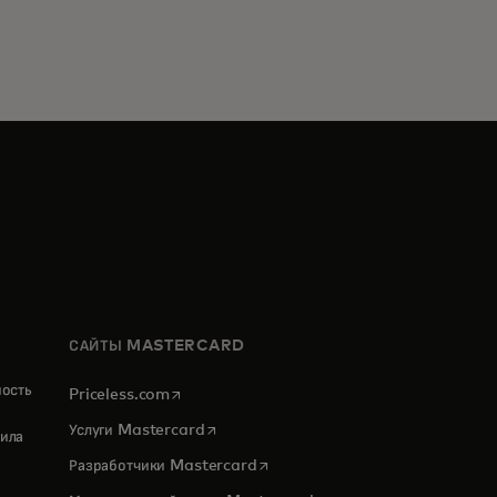
САЙТЫ MASTERCARD
ность
opens in a new tab
Priceless.com
opens in a new tab
Услуги Mastercard
ила
opens in a new tab
Разработчики Mastercard