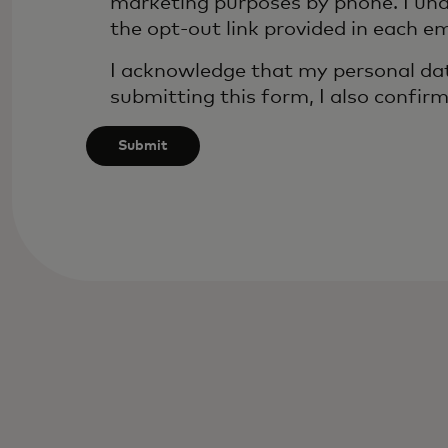
marketing purposes by phone. I und
after
the opt-out link provided in each em
3
characters.
I acknowledge that my personal dat
submitting this form, I also confir
Submit