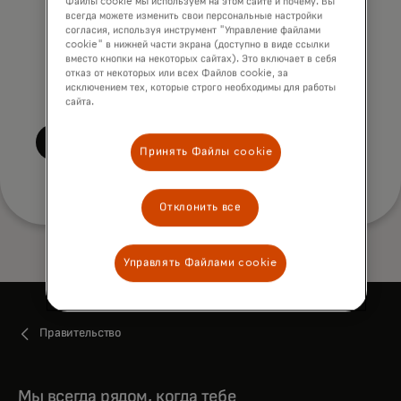
accordance with
Файлы cookie мы используем на этом сайте и почему. Вы
всегда можете изменить свои персональные настройки
Mastercard’s
Global Privacy Notice
.
согласия, используя инструмент "Управление файлами
cookie" в нижней части экрана (доступно в виде ссылки
By submitting this form, I also
вместо кнопки на некоторых сайтах). Это включает в себя
confirm that I have read and agree
отказ от некоторых или всех Файлов cookie, за
исключением тех, которые строго необходимы для работы
to the Mastercard
Terms of Use
.
сайта.
Submit
Принять Файлы cookie
Отклонить все
Управлять Файлами cookie
Правительство
Мы всегда рядом, когда тебе