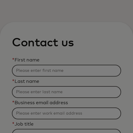
Для вас
Для бизнеса
Contact us
Для всего мира
*
First name
Для новаторов
*
Last name
Новости и тренды
*
Business email address
*
Job title