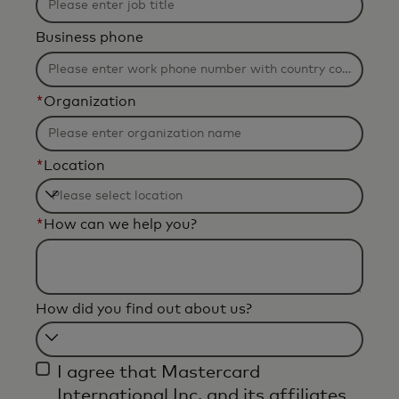
Business phone
*
Organization
*
Location
Filtering
*
How can we help you?
will
be
applied
after
How did you find out about us?
3
characters.
Filtering
I agree that Mastercard
will
International Inc. and its affiliates
be