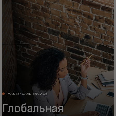
Для вас
Для бизнеса
Для всего мира
Для новаторов
Новости и тренды
MASTERCARD ENGAGE
Глобальная