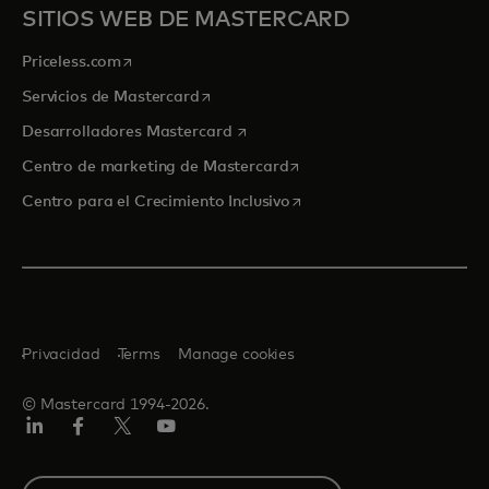
SITIOS WEB DE MASTERCARD
se abre en una pestaña nueva
Priceless.com
se abre en una pestaña nueva
Servicios de Mastercard
se abre en una pestaña nueva
Desarrolladores Mastercard
se abre en una pestaña nu
Centro de marketing de Mastercard
se abre en una pestaña nu
Centro para el Crecimiento Inclusivo
Privacidad
Terms
Manage cookies
© Mastercard 1994-2026.
LinkedIn
Facebook
Twitter/X
YouTube
Select