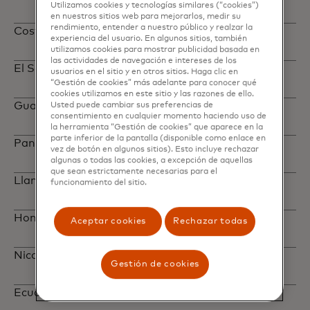
Utilizamos cookies y tecnologías similares (“cookies”)
en nuestros sitios web para mejorarlos, medir su
rendimiento, entender a nuestro público y realzar la
Costa Rica
+506-4001-7931
experiencia del usuario. En algunos sitios, también
utilizamos cookies para mostrar publicidad basada en
las actividades de navegación e intereses de los
El Salvador
+503-2113-1802
usuarios en el sitio y en otros sitios. Haga clic en
“Gestión de cookies” más adelante para conocer qué
cookies utilizamos en este sitio y las razones de ello.
Guatemala
+502-2278-6735
Usted puede cambiar sus preferencias de
consentimiento en cualquier momento haciendo uso de
la herramienta “Gestión de cookies” que aparece en la
parte inferior de la pantalla (disponible como enlace en
Panamá
+507-838-7666
vez de botón en algunos sitios). Esto incluye rechazar
algunas o todas las cookies, a excepción de aquellas
que sean estrictamente necesarias para el
Llamada con cargos a través de un operador
funcionamiento del sitio.
Honduras
+1-312-843-5214
Aceptar cookies
Rechazar todas
Nicaragua
+1-312-843-5215
Gestión de cookies
Ecuador
+1-312-843-5003