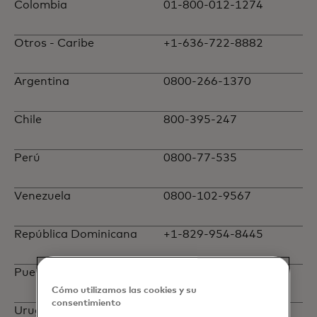
Colombia
01-800-012-1274
Otros - Caribe
+1-636-722-8882
Argentina
0800-266-1370
Chile
800-395-247
Perú
0800-77-535
Venezuela
0800-102-9567
República Dominicana
+1-829-954-8445
Puerto Rico
+1-888-366-1673
Cómo utilizamos las cookies y su
consentimiento
Uruguay
000-411-002-6182