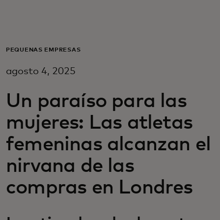
Para ti
Para empresas
PEQUEÑAS EMPRESAS
agosto 4, 2025
Para el mundo
Un paraíso para las
Para innovadores
mujeres: Las atletas
femeninas alcanzan el
Noticias y tendencias
nirvana de las
compras en Londres