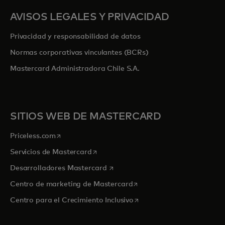
AVISOS LEGALES Y PRIVACIDAD
Privacidad y responsabilidad de datos
Normas corporativas vinculantes (BCRs)
Mastercard Administradora Chile S.A.
SITIOS WEB DE MASTERCARD
se abre en una pestaña nueva
Priceless.com
se abre en una pestaña nueva
Servicios de Mastercard
se abre en una pestaña nueva
Desarrolladores Mastercard
se abre en una pestaña nu
Centro de marketing de Mastercard
se abre en una pestaña nu
Centro para el Crecimiento Inclusivo