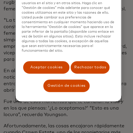
rugby Ilona Maher hasta la expansión de las ligas
usuarios en el sitio y en otros sitios. Haga clic en
“Gestión de cookies” más adelante para conocer qué
femeninas a nivel mundial en cricket, rugby y voleibol.
cookies utilizamos en este sitio y las razones de ello.
Usted puede cambiar sus preferencias de
"La tienda es más que vender equipos: se trata de
consentimiento en cualquier momento haciendo uso de
construir una comunidad en torno al deporte
la herramienta “Gestión de cookies” que aparece en la
parte inferior de la pantalla (disponible como enlace en
femenino, defender el entusiasmo de los atletas y
vez de botón en algunos sitios). Esto incluye rechazar
simpatizantes y crear oportunidades para los
algunas o todas las cookies, a excepción de aquellas
empresarios", dice Charlie Carrington de Mastercard,
que sean estrictamente necesarias para el
funcionamiento del sitio.
vicepresidente senior de Marketing y Comunicaciones
para el Reino Unido e Irlanda.
Aceptar cookies
Rechazar todas
En abril, el equipo de Youngson recibió la buena
noticia de que ganaron, superando a más de 1,000
entradas. La mala noticia: tenían ocho semanas para
Gestión de cookies
abrir una tienda y ni siquiera tenían un espacio.
Fue uno de esos momentos que te cambian la vida y
en los que piensas: '¿Lo aceptamos?' “Esto es una
locura”, recuerda Youngson.
Afortunadamente, las cosas encajaron rápidamente
cuando Crown Estate, uno de los propietarios más