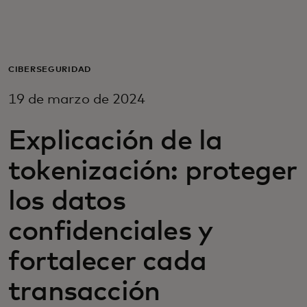
Para ti
Para empresas
CIBERSEGURIDAD
19 de marzo de 2024
Para el mundo
Explicación de la
Para innovadores
tokenización: proteger
los datos
Noticias y tendencias
confidenciales y
fortalecer cada
transacción