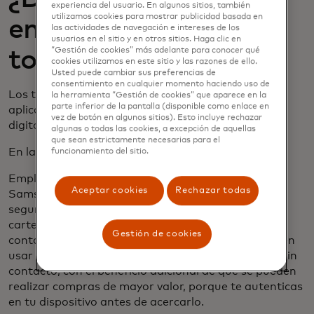
experiencia del usuario. En algunos sitios, también
utilizamos cookies para mostrar publicidad basada en
emplear la
las actividades de navegación e intereses de los
usuarios en el sitio y en otros sitios. Haga clic en
tokenización?
“Gestión de cookies” más adelante para conocer qué
cookies utilizamos en este sitio y las razones de ello.
Usted puede cambiar sus preferencias de
consentimiento en cualquier momento haciendo uso de
Los tokens se pueden usar en la tienda, en la
la herramienta “Gestión de cookies” que aparece en la
parte inferior de la pantalla (disponible como enlace en
aplicación y en línea para realizar transacciones
vez de botón en algunos sitios). Esto incluye rechazar
digitales seguras.
algunas o todas las cookies, a excepción de aquellas
que sean estrictamente necesarias para el
En la tienda usando un teléfono o reloj
funcionamiento del sitio.
Empleando una cartera digital como Apple Pay,
Aceptar cookies
Rechazar todas
Samsung Pay o Google Pay, puedes realizar pagos
seguros sin contacto al finalizar la compra. Estas
carteras digitales emplean la misma tecnología
Gestión de cookies
contactless que las tarjetas sin contacto y se pueden
usar en cualquier lugar donde se acepten tarjetas sin
contacto, con el beneficio adicional de que se pueden
realizar compras de mayor valor, porque te autenticas
en tu dispositivo antes de acercarlo.