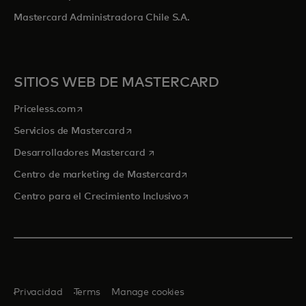
Mastercard Administradora Chile S.A.
SITIOS WEB DE MASTERCARD
se abre en una pestaña nueva
Priceless.com
se abre en una pestaña nueva
Servicios de Mastercard
se abre en una pestaña nueva
Desarrolladores Mastercard
se abre en una pestaña nu
Centro de marketing de Mastercard
se abre en una pestaña nu
Centro para el Crecimiento Inclusivo
Privacidad
Terms
Manage cookies