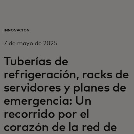
Para ti
Para empresas
INNOVACIÓN
7 de mayo de 2025
Para el mundo
Tuberías de
Para innovadores
refrigeración, racks de
servidores y planes de
Noticias y tendencias
emergencia: Un
recorrido por el
corazón de la red de