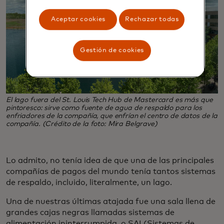
Aceptar cookies
Rechazar todas
Gestión de cookies
El lago fuera del St. Louis Tech Hub de Mastercard es más que
pintoresco: sirve como fuente de agua de respaldo para los
enfriadores de la compañía, que enfrían el centro de datos de la
compañía. (Crédito de la foto: Mira Belgrave)
Lo admito, no tenía idea de que una de las principales
compañías de pagos del mundo tenía tantos sistemas
de respaldo, incluido, literalmente, un lago.
Una de nuestras últimas atajada fue una sala llena de
grandes cajas negras llamadas sistemas de
alimentación ininterrumpida, o SAI (Sistemas de