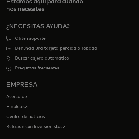
Estamos aquí para cuando
nos necesites
¿NECESITAS AYUDA?
Obtén soporte
Denuncia una tarjeta perdida o robada
Buscar cajero automático
Preguntas frecuentes
EMPRESA
Acerca de
se abre en una pestaña nueva
Empleos
Centro de noticias
se abre en una pestaña nueva
Relación con Inversionistas