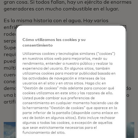
gran cosa. Si todos fallan, hay un ejército de enormes
generadores con mucho combustible en el lugar.
Es la misma historia con el agua. Hay varios
enfriadores sentados en una habitación ruidosa
rodeada de tubos azules, verdes y naranjas
Cómo utilizamos las cookies y su
serpenteantes: la interpretación del mundo real de
consentimiento
Super Mario de Mastercard. Esos enfriadores
requieren un flujo constante de agua para que
Utilizamos cookies y tecnologías similares (“cookies”)
en nuestros sitios web para mejorarlos, medir su
puedan enfriar el centro de datos, por lo que hay
rendimiento, entender a nuestro público y realzar la
múltiples contingencias incorporadas, incluidas
experiencia del usuario. En algunos sitios, también
utilizamos cookies para mostrar publicidad basada en
cuencas de torres de agua de 50,000 galones, una
las actividades de navegación e intereses de los
conexión de agua para entrega móvil y, si todo lo
usuarios en el sitio y en otros sitios. Haga clic en
demás falla, el equipo practica una vez al año usando
“Gestión de cookies” más adelante para conocer qué
cookies utilizamos en este sitio y las razones de ello.
una bomba especializada para extraer agua del lago
Usted puede cambiar sus preferencias de
artificial cercano de 10 acres.
consentimiento en cualquier momento haciendo uso de
la herramienta “Gestión de cookies” que aparece en la
parte inferior de la pantalla (disponible como enlace en
vez de botón en algunos sitios). Esto incluye rechazar
algunas o todas las cookies, a excepción de aquellas
que sean estrictamente necesarias para el
funcionamiento del sitio.