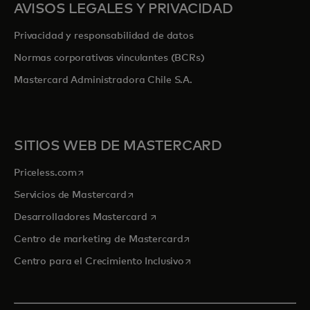
AVISOS LEGALES Y PRIVACIDAD
Privacidad y responsabilidad de datos
Normas corporativas vinculantes (BCRs)
Mastercard Administradora Chile S.A.
SITIOS WEB DE MASTERCARD
se abre en una pestaña nueva
Priceless.com
se abre en una pestaña nueva
Servicios de Mastercard
se abre en una pestaña nueva
Desarrolladores Mastercard
se abre en una pestaña nu
Centro de marketing de Mastercard
se abre en una pestaña nu
Centro para el Crecimiento Inclusivo