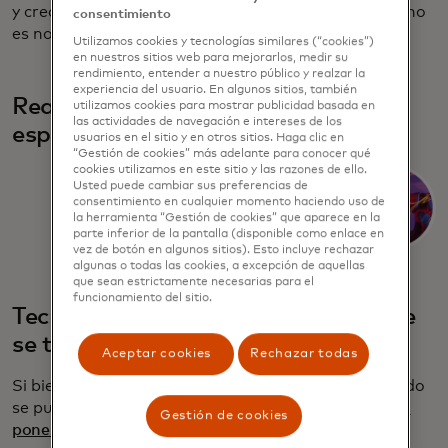
y crear experiencias en línea más seguras. La IA ya no
consentimiento
es noticia, sino cómo las compañías la aprovechan.
Utilizamos cookies y tecnologías similares (“cookies”)
en nuestros sitios web para mejorarlos, medir su
rendimiento, entender a nuestro público y realzar la
experiencia del usuario. En algunos sitios, también
Realidad extendida y computación
utilizamos cookies para mostrar publicidad basada en
las actividades de navegación e intereses de los
espacial: no es solo para jugadores
usuarios en el sitio y en otros sitios. Haga clic en
“Gestión de cookies” más adelante para conocer qué
cookies utilizamos en este sitio y las razones de ello.
Usted puede cambiar sus preferencias de
consentimiento en cualquier momento haciendo uso de
la herramienta “Gestión de cookies” que aparece en la
parte inferior de la pantalla (disponible como enlace en
vez de botón en algunos sitios). Esto incluye rechazar
algunas o todas las cookies, a excepción de aquellas
que sean estrictamente necesarias para el
funcionamiento del sitio.
Tecnología de sostenibilidad: porque
se trata de nosotros
Aceptar cookies
Rechazar todas
Si bien la huella ambiental de la tecnología a menudo
se puede barrer debajo de la alfombra,
CES 2025 la
Gestión de cookies
pone al frente y al centro
. Desde innovaciones en