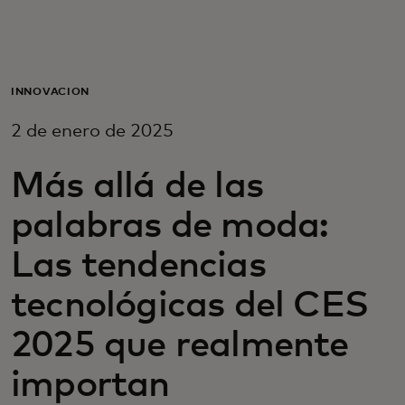
Para ti
Para empresas
INNOVACIÓN
2 de enero de 2025
Para el mundo
Más allá de las
Para innovadores
palabras de moda:
Las tendencias
Noticias y tendencias
tecnológicas del CES
2025 que realmente
importan