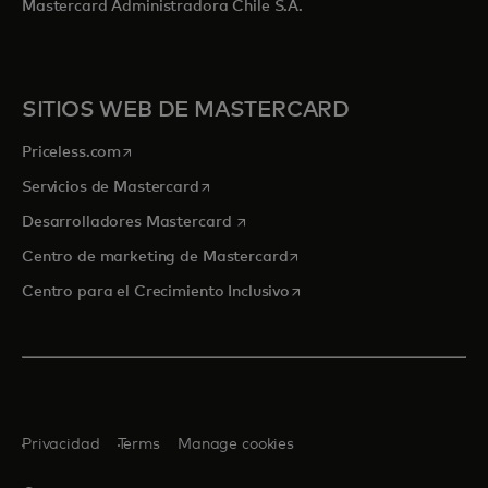
Mastercard Administradora Chile S.A.
SITIOS WEB DE MASTERCARD
se abre en una pestaña nueva
Priceless.com
se abre en una pestaña nueva
Servicios de Mastercard
se abre en una pestaña nueva
Desarrolladores Mastercard
se abre en una pestaña nu
Centro de marketing de Mastercard
se abre en una pestaña nu
Centro para el Crecimiento Inclusivo
Privacidad
Terms
Manage cookies