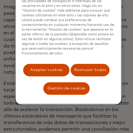
las actividades de navegación e intereses de los
usuarios en el sitio y en otros sitios. Haga clic en
Imaginamos un futuro en el que "pendiente" estará
“Gestión de cookies” más adelante para conocer qué
pasado de moda, con consumidores y compañías
cookies utilizamos en este sitio y las razones de ello.
capaces de obtener una instantánea de su verdadera
Usted puede cambiar sus preferencias de
consentimiento en cualquier momento haciendo uso de
situación financiera en cualquier momento. Un futuro
la herramienta “Gestión de cookies” que aparece en la
en el que a los trabajadores temporales se les paga
parte inferior de la pantalla (disponible como enlace en
cuando se completa un viaje o una entrega, lo que les
vez de botón en algunos sitios). Esto incluye rechazar
algunas o todas las cookies, a excepción de aquellas
da más control sobre sus finanzas. Menos personas
que sean estrictamente necesarias para el
pueden necesitar préstamos de día de pago o
funcionamiento del sitio.
enfrentar cargos por sobregiro. Y en una crisis, la
ayuda puede llegar a los afectados por desastres
Aceptar cookies
Rechazar todas
naturales cuando la necesitan.
Estamos acelerando nuestro viaje hacia los pagos con
Gestión de cookies
tarjeta en tiempo real comenzando en
Sudáfrica
, y
esperamos escalar pagos con tarjeta más rápidos en
todo el mundo. Y nuestros esfuerzos se expanden más
allá de acelerar la transacción. Basándonos en los
últimos estándares de mensajería que facilitan la
transferencia de más datos de transacciones y mejor
estructurados, podemos permitir una conciliación más