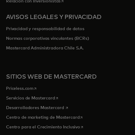
se abre en una pestaña nueva
Relación con Inversionistas
AVISOS LEGALES Y PRIVACIDAD
Privacidad y responsabilidad de datos
Normas corporativas vinculantes (BCRs)
Mastercard Administradora Chile S.A.
SITIOS WEB DE MASTERCARD
se abre en una pestaña nueva
Priceless.com
se abre en una pestaña nueva
Servicios de Mastercard
se abre en una pestaña nueva
Desarrolladores Mastercard
se abre en una pestaña nu
Centro de marketing de Mastercard
se abre en una pestaña nu
Centro para el Crecimiento Inclusivo