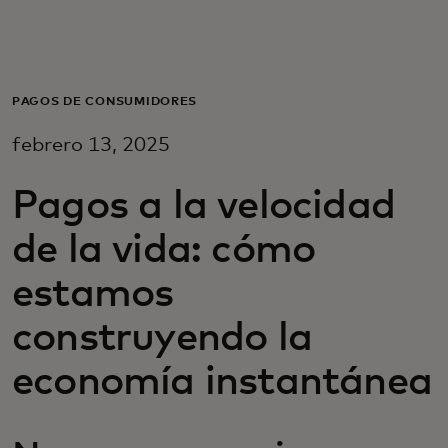
Para ti
Para empresas
PAGOS DE CONSUMIDORES
febrero 13, 2025
Para el mundo
Pagos a la velocidad
Para innovadores
de la vida: cómo
estamos
Noticias y tendencias
construyendo la
economía instantánea