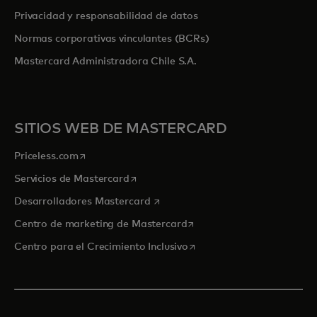
Privacidad y responsabilidad de datos
Normas corporativas vinculantes (BCRs)
Mastercard Administradora Chile S.A.
SITIOS WEB DE MASTERCARD
se abre en una pestaña nueva
Priceless.com
se abre en una pestaña nueva
Servicios de Mastercard
se abre en una pestaña nueva
Desarrolladores Mastercard
se abre en una pestaña nu
Centro de marketing de Mastercard
se abre en una pestaña nu
Centro para el Crecimiento Inclusivo