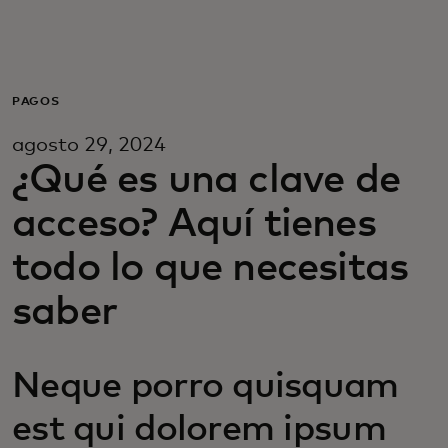
Para ti
Para empresas
PAGOS
agosto 29, 2024
Para el mundo
¿Qué es una clave de
acceso? Aquí tienes
Para innovadores
todo lo que necesitas
Noticias y tendencias
saber
Neque porro quisquam
est qui dolorem ipsum