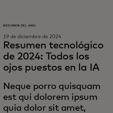
Para ti
Para empresas
RESUMEN DEL AÑO
19 de diciembre de 2024
Para el mundo
Resumen tecnológico
de 2024: Todos los
Para innovadores
ojos puestos en la IA
Noticias y tendencias
Neque porro quisquam
est qui dolorem ipsum
quia dolor sit amet,