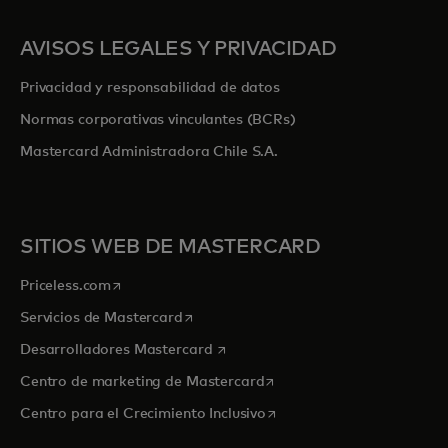
AVISOS LEGALES Y PRIVACIDAD
Privacidad y responsabilidad de datos
Normas corporativas vinculantes (BCRs)
Mastercard Administradora Chile S.A.
SITIOS WEB DE MASTERCARD
se abre en una pestaña nueva
Priceless.com
se abre en una pestaña nueva
Servicios de Mastercard
se abre en una pestaña nueva
Desarrolladores Mastercard
se abre en una pestaña nu
Centro de marketing de Mastercard
se abre en una pestaña nu
Centro para el Crecimiento Inclusivo