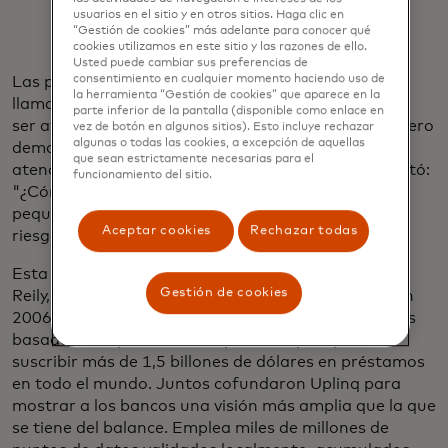
usuarios en el sitio y en otros sitios. Haga clic en
“Gestión de cookies” más adelante para conocer qué
cookies utilizamos en este sitio y las razones de ello.
Usted puede cambiar sus preferencias de
consentimiento en cualquier momento haciendo uso de
Las pequeñas compañías caen en lo que Benegbi
la herramienta “Gestión de cookies” que aparece en la
llama el "medio faltante": demasiado grandes para
parte inferior de la pantalla (disponible como enlace en
ser atendidas por instituciones de microfinanzas, pero
vez de botón en algunos sitios). Esto incluye rechazar
algunas o todas las cookies, a excepción de aquellas
demasiado pequeñas y de alto riesgo para ser
que sean estrictamente necesarias para el
atendidas por el sector bancario formal. Se preguntó:
funcionamiento del sitio.
"¿Cómo podemos ayudar a los prestamistas de
pequeñas compañías a evaluar mejor y evaluar el
Aceptar cookies
Rechazar todas
riesgo a través de una nueva lente?"
Esta pregunta llevó a Benegbi a contactar con Pat
Gestión de cookies
Reily, un veterano de los servicios financieros que en
2006 lanzó una plataforma de decisiones crediticias
basada en IA para bancos que se empleó para
suscribir más de 1,5 billones de dólares en préstamos
en todo el mundo. Juntos cofundaron Uplinq para
mostrar a los bancos una visión más amplia que la que
se tiene del balance. Emplea miles de millones de