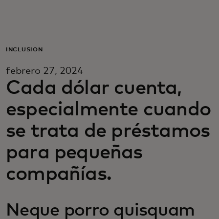
Para ti
Para empresas
INCLUSIÓN
febrero 27, 2024
Para el mundo
Cada dólar cuenta,
especialmente cuando
Para innovadores
se trata de préstamos
Noticias y tendencias
para pequeñas
compañías.
Neque porro quisquam