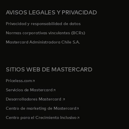
AVISOS LEGALES Y PRIVACIDAD
Privacidad y responsabilidad de datos
Normas corporativas vinculantes (BCRs)
Mastercard Administradora Chile S.A.
SITIOS WEB DE MASTERCARD
se abre en una pestaña nueva
Priceless.com
se abre en una pestaña nueva
Servicios de Mastercard
se abre en una pestaña nueva
Desarrolladores Mastercard
se abre en una pestaña nu
Centro de marketing de Mastercard
se abre en una pestaña nu
Centro para el Crecimiento Inclusivo