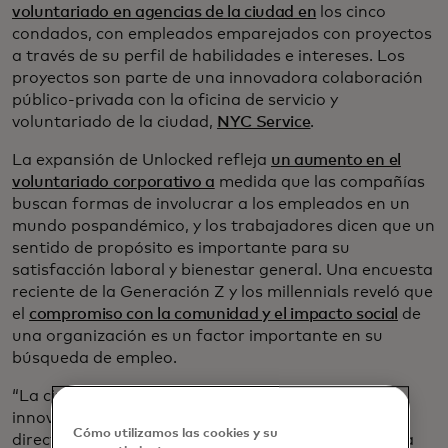
voluntariado en agencias de la ciudad en
los cinco
condados, con empleados emparejados con proyectos
a través de su perfil de habilidades e intereses. Los
proyectos son parte de una innovadora colaboración
público-privada con la oficina de servicio y
voluntariado de la ciudad,
NYC Service
.
La expansión de Unlocked refleja
un aumento en el
voluntariado corporativo a
medida que las compañías
buscan formas de involucrar a los empleados en un
mundo pospandémico, y los trabajadores dicen que un
sentido de propósito es importante para su
satisfacción laboral y bienestar general. Una encuesta
reciente de la Generación Z y los millennials reveló que
el
compromiso con la comunidad y el impacto social
de
una organización es un factor importante en su
búsqueda de empleo.
“La ciudad de Nueva York es un epicentro de
innovación e inspiración”, afirma Michael Fraccaro,
Cómo utilizamos las cookies y su
director de recursos humanos de Mastercard. “Esta