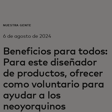
Para ti
Para empresas
NUESTRA GENTE
6 de agosto de 2024
Para el mundo
Beneficios para todos:
Para innovadores
Para este diseñador
de productos, ofrecer
Noticias y tendencias
como voluntario para
ayudar a los
neoyorquinos