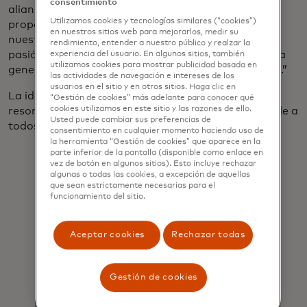
consentimiento
alianza se basa en nuestra estable cultura de
Utilizamos cookies y tecnologías similares (“cookies”)
propósito, creando una oportunidad para que
en nuestros sitios web para mejorarlos, medir su
nuestros empleados aprovechen la experiencia y la
rendimiento, entender a nuestro público y realzar la
pasión que perfeccionaron aquí en Mastercard para
experiencia del usuario. En algunos sitios, también
utilizamos cookies para mostrar publicidad basada en
generar un impacto positivo en nuestra comunidad.”
las actividades de navegación e intereses de los
usuarios en el sitio y en otros sitios. Haga clic en
La idea de ayudar directamente a los neoyorquinos
“Gestión de cookies” más adelante para conocer qué
cookies utilizamos en este sitio y las razones de ello.
resonó con Halter. "Quiero vivir en una ciudad donde a
Usted puede cambiar sus preferencias de
todos les vaya bien", dice.
consentimiento en cualquier momento haciendo uso de
la herramienta “Gestión de cookies” que aparece en la
parte inferior de la pantalla (disponible como enlace en
vez de botón en algunos sitios). Esto incluye rechazar
algunas o todas las cookies, a excepción de aquellas
que sean estrictamente necesarias para el
funcionamiento del sitio.
Quiero vivir
en una
Aceptar cookies
Rechazar todas
ciudad donde
a todos les
Gestión de cookies
vaya bien.