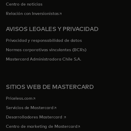
Centro de noticias
se abre en una pestaña nueva
Relación con Inversionistas
AVISOS LEGALES Y PRIVACIDAD
Privacidad y responsabilidad de datos
Normas corporativas vinculantes (BCRs)
Mastercard Administradora Chile S.A.
SITIOS WEB DE MASTERCARD
se abre en una pestaña nueva
Priceless.com
se abre en una pestaña nueva
Servicios de Mastercard
se abre en una pestaña nueva
Desarrolladores Mastercard
se abre en una pestaña nu
Centro de marketing de Mastercard