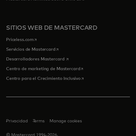
SITIOS WEB DE MASTERCARD
se abre en una pestaña nueva
Priceless.com
se abre en una pestaña nueva
Servicios de Mastercard
se abre en una pestaña nueva
Desarrolladores Mastercard
se abre en una pestaña nu
Centro de marketing de Mastercard
se abre en una pestaña nu
Centro para el Crecimiento Inclusivo
Privacidad
Terms
Manage cookies
© Mastercard 1994-2026.