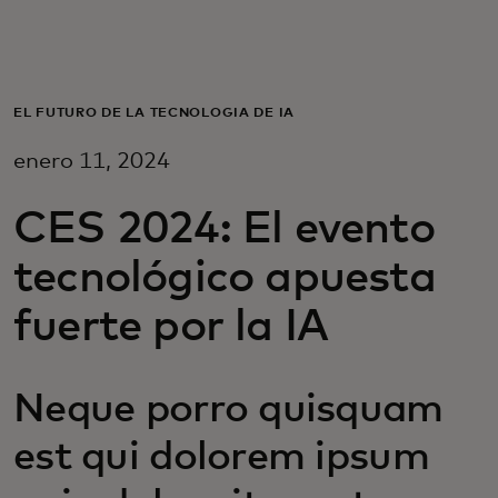
Para ti
Para empresas
EL FUTURO DE LA TECNOLOGÍA DE IA
enero 11, 2024
Para el mundo
CES 2024: El evento
Para innovadores
tecnológico apuesta
fuerte por la IA
Noticias y tendencias
Neque porro quisquam
est qui dolorem ipsum