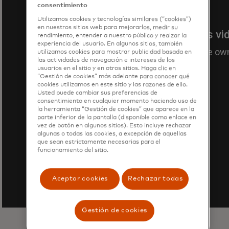
consentimiento
Utilizamos cookies y tecnologías similares (“cookies”)
en nuestros sitios web para mejorarlos, medir su
rendimiento, entender a nuestro público y realzar la
experiencia del usuario. En algunos sitios, también
utilizamos cookies para mostrar publicidad basada en
las actividades de navegación e intereses de los
usuarios en el sitio y en otros sitios. Haga clic en
“Gestión de cookies” más adelante para conocer qué
cookies utilizamos en este sitio y las razones de ello.
Usted puede cambiar sus preferencias de
consentimiento en cualquier momento haciendo uso de
la herramienta “Gestión de cookies” que aparece en la
parte inferior de la pantalla (disponible como enlace en
vez de botón en algunos sitios). Esto incluye rechazar
algunas o todas las cookies, a excepción de aquellas
que sean estrictamente necesarias para el
funcionamiento del sitio.
Aceptar cookies
Rechazar todas
Gestión de cookies