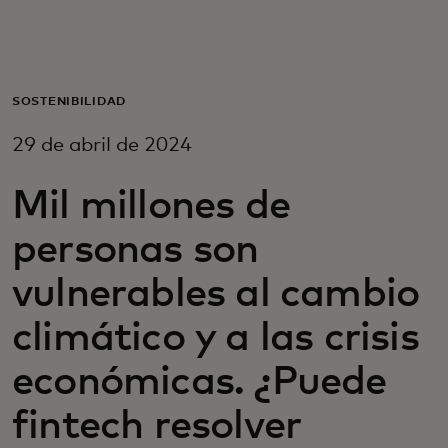
Para ti
Para empresas
SOSTENIBILIDAD
29 de abril de 2024
Para el mundo
Mil millones de
Para innovadores
personas son
vulnerables al cambio
Noticias y tendencias
climático y a las crisis
económicas. ¿Puede
fintech resolver