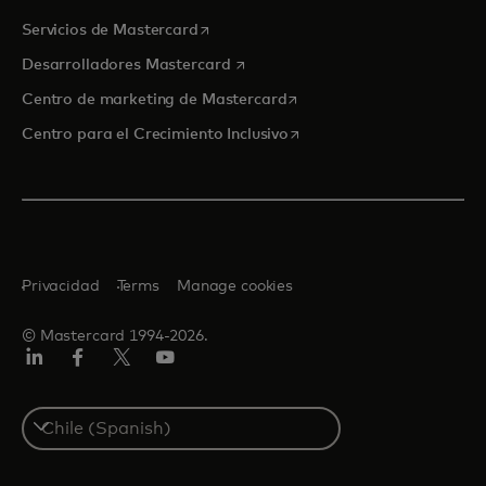
se abre en una pestaña nueva
Servicios de Mastercard
se abre en una pestaña nueva
Desarrolladores Mastercard
se abre en una pestaña nu
Centro de marketing de Mastercard
se abre en una pestaña nu
Centro para el Crecimiento Inclusivo
Privacidad
Terms
Manage cookies
© Mastercard 1994-2026.
LinkedIn
Facebook
Twitter/X
YouTube
Select
a
country