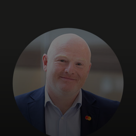
Para ti
Para empresas
Para el mundo
Para innovadores
Noticias y tendencias