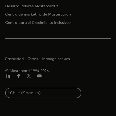
se abre en una pestaña nueva
Desarrolladores Mastercard
se abre en una pestaña nu
Centro de marketing de Mastercard
se abre en una pestaña nu
Centro para el Crecimiento Inclusivo
Privacidad
Terms
Manage cookies
© Mastercard 1994-2026.
LinkedIn
Facebook
Twitter/X
YouTube
Select
a
country