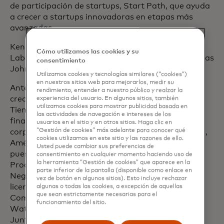
de participación de startups, Start Path, que ayuda
a crecer a startups innovadoras en etapas más
avanzadas.
Ken es experto residente en Harvard Innovation
Cómo utilizamos las cookies y su
Labs en la Escuela de Ingeniería y Ciencias Aplicadas
consentimiento
John A. Paulson de Harvard.
Utilizamos cookies y tecnologías similares (“cookies”)
en nuestros sitios web para mejorarlos, medir su
Antes de unir a Mastercard, Ken ocupó cargos de
rendimiento, entender a nuestro público y realzar la
creciente antigüedad en Citi, Accenture y Misys.
experiencia del usuario. En algunos sitios, también
utilizamos cookies para mostrar publicidad basada en
Tiene más de 25 años de experiencia en servicios
las actividades de navegación e intereses de los
financieros internacionales en banca minorista y
usuarios en el sitio y en otros sitios. Haga clic en
“Gestión de cookies” más adelante para conocer qué
corporativa y trabajó extensamente en los EE. UU.,
cookies utilizamos en este sitio y las razones de ello.
América Latina, Europa, Asia y África. Ocupó
Usted puede cambiar sus preferencias de
puestos de liderazgo ejecutivo en Gestión de
consentimiento en cualquier momento haciendo uso de
la herramienta “Gestión de cookies” que aparece en la
Productos, Entrega de Tecnología, Desarrollo de
parte inferior de la pantalla (disponible como enlace en
Negocios y Estrategia e Innovación. Ken tiene una
vez de botón en algunos sitios). Esto incluye rechazar
licenciatura en Aplicaciones Informáticas
algunas o todas las cookies, a excepción de aquellas
que sean estrictamente necesarias para el
Comerciales del Instituto de Tecnología de
funcionamiento del sitio.
Waterford, Irlanda, y es director certificado de la
Junta del Instituto de Directores.