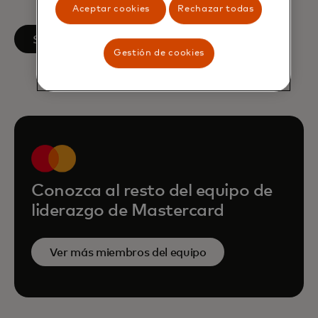
Aceptar cookies
Rechazar todas
se abre en una pestaña nueva
Síguenos en LinkedIn
Gestión de cookies
Conozca al resto del equipo de
liderazgo de Mastercard
Ver más miembros del equipo