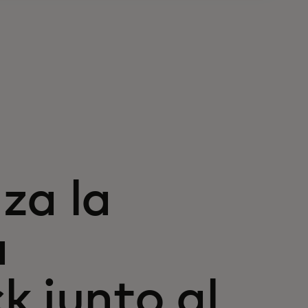
za la
a
k junto al