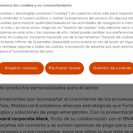
mos que la reactivación económica nos permita continuar 
izamos las cookies y su consentimiento
izando el ecosistema de pagos en la Argentina.",
dijo Fed
cookies y tecnologías similares (“cookies”) en nuestros sitios web para mejorarl
r Leader de Mastercard para Argentina, Uruguay y Paragu
, entender a nuestro público y realzar la experiencia del usuario. En algunos sit
cookies para mostrar publicidad basada en las actividades de navegación e inter
 el sitio y en otros sitios. Haga clic en “Gestión de cookies” más adelante para 
lizamos en este sitio y las razones de ello. Usted puede cambiar sus preferencia
tos corporativos en la región
ento en cualquier momento haciendo uso de la herramienta “Gestión de cookie
la parte inferior de la pantalla (disponible como enlace en vez de botón en algun
e rechazar algunas o todas las cookies, a excepción de aquellas que sean estri
de las tarjetas corporativas permite a las organizaciones l
para el funcionamiento del sitio.
tos realizados por los empleados para viáticos, reuniones 
A su vez, simplifica el proceso de gestión de fondos y reduc
dos con el manejo de grandes sumas de dinero en efectivo
Aceptar cookies
Rechazar todas
Gestión de cookies
stria de medios de pago se priorizaron los productos para
l cliente comercial. Hoy Mastercard busca fortalecer su o
o productos personalizados para el sector.
compromiso por acompañar el crecimiento de los procesos
as, Mastercard establece alianzas estratégicas que forta
gías y soluciones de pago emergentes. Con la presentación
card corporate black
, fruto de su colaboración con el BN
tarjetas sin contacto y se suman opciones de pago para a
aciones y a las compañías, para que elijan la que más se 