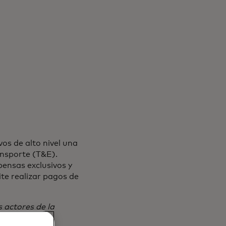
os de alto nivel una
ansporte (T&E).
ensas exclusivos y
ite realizar pagos de
 actores de la
o y eficiente.