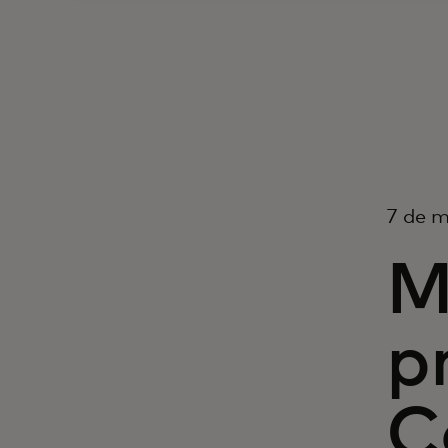
7 de m
M
p
C