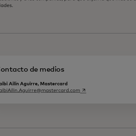
dades.
ontacto de medios
ibi Ailín Aguirre, Mastercard
se abre en una pestaña
aibiAilin.Aguirre@mastercard.com