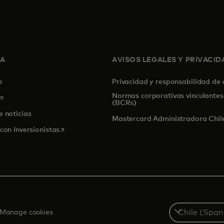
SA
AVISOS LEGALES Y PRIVACID
de
Privacidad y responsabilidad de
Normas corporativas vinculantes
se abre en una pestaña nueva
(BCRs)
e noticias
Mastercard Administradora Chile
se abre en una pestaña nueva
con Inversionistas
Select
Manage cookies
a
country