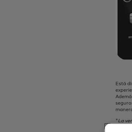
Está di
experie
Además
seguros
manera 
"
La ver
industr