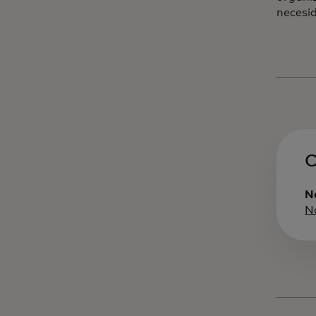
necesi
C
Na
N