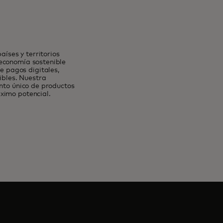
íses y territorios
 economía sostenible
 pagos digitales,
ibles. Nuestra
unto único de productos
ximo potencial.