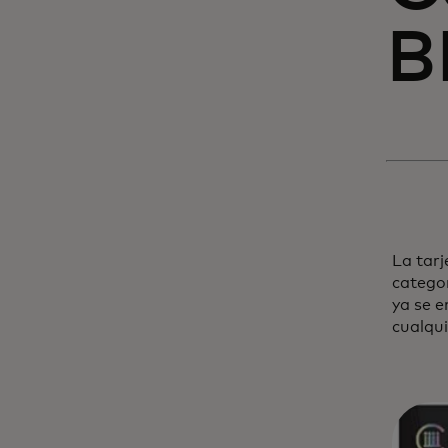
B
La tarj
catego
ya se e
cualqui