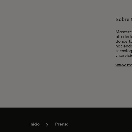
Sobre 
Masterc
alrededo
donde t
haciendo
tecnolog
y servic
www.ma
Inicio
Prensa