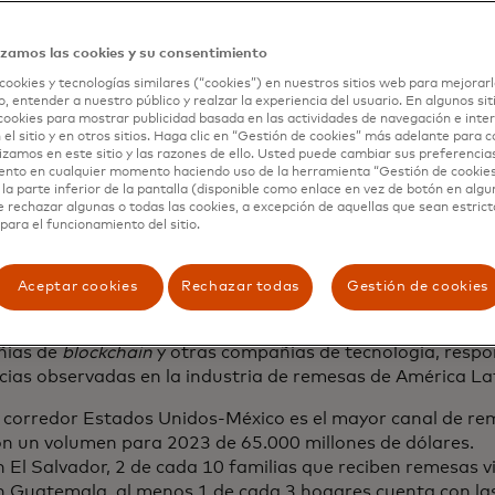
2, el volumen de remesas formales en América Latina alc
s de dólares, más del doble que hace una década, y un cre
izamos las cookies y su consentimiento
 últimos 30 años. Según las proyecciones, 2024 marcará u
cookies y tecnologías similares (“cookies”) en nuestros sitios web para mejorarl
elocidad, simplicidad y seguridad a medida que las remes
, entender a nuestro público y realzar la experiencia del usuario. En algunos sit
en a superar el envío de dinero físico a través de las fro
cookies para mostrar publicidad basada en las actividades de navegación e inter
 el sitio y en otros sitios. Haga clic en “Gestión de cookies” más adelante para 
talización acelerada, los consumidores de América Latina
lizamos en este sitio y las razones de ello. Usted puede cambiar sus preferencia
a penetración de la telefonía móvil, un mayor acceso a In
ento en cualquier momento haciendo uso de la herramienta “Gestión de cookie
s no bancarizadas, lo que impulsó el crecimiento de las r
la parte inferior de la pantalla (disponible como enlace en vez de botón en algun
e rechazar algunas o todas las cookies, a excepción de aquellas que sean estri
ión. De hecho, a medida que estas tendencias continúan d
para el funcionamiento del sitio.
 digital en América Latina, se espera que generen un inc
s de dólares en remesas digitales para 2026.
Aceptar cookies
Rechazar todas
Gestión de cookies
últimos años, los proveedores tradicionales permitieron la 
paso a nuevos actores en la industria, incluyendo
fintechs
ías de
blockchain
y otras compañías de tecnología, respo
cias observadas en la industria de remesas de América La
l corredor Estados Unidos-México es el mayor canal de r
on un volumen para 2023 de 65.000 millones de dólares.
 El Salvador, 2 de cada 10 familias que reciben remesas v
n Guatemala, al menos 1 de cada 3 hogares cuenta con l