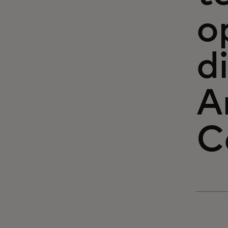
o
d
A
C