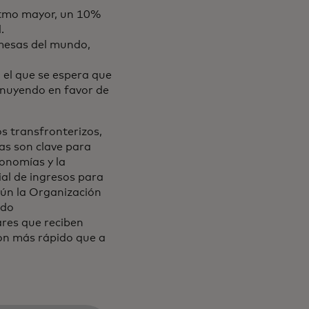
ritmo mayor, un 10%
.
emesas del mundo,
 el que se espera que
inuyendo en favor de
s transfronterizos,
s son clave para
conomías y la
ial de ingresos para
gún la Organización
ndo
ares que reciben
ron más rápido que a