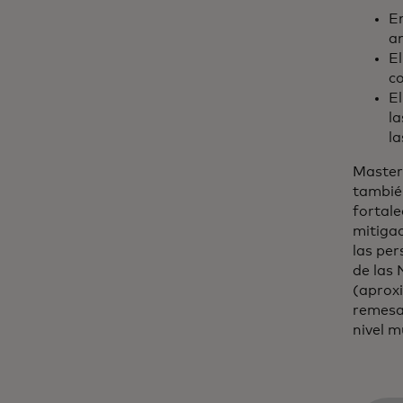
E
a
E
c
El
la
la
Master
tambié
fortale
mitigac
las pe
de las
(aprox
remesa
nivel 