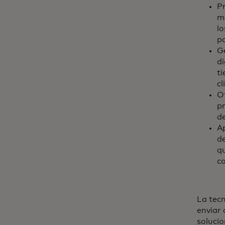
Pr
m
lo
pa
G
di
t
cl
Of
pr
de
Ap
de
qu
co
La tecn
enviar 
solucio