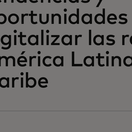
portunidades 
igitalizar las
mérica Latina
aribe