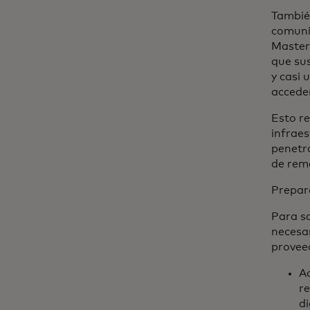
También
comuni
Maste
que sus
y casi 
acceder
Esto re
infraes
penetra
de reme
Prepar
Para sa
necesar
provee
Ad
r
di