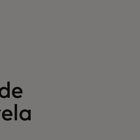
 de
ela