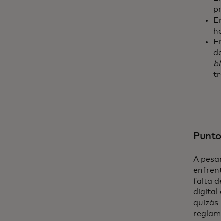
pr
E
h
En
d
b
tr
Punto
A pesar
enfrent
falta d
digital
quizás 
reglame