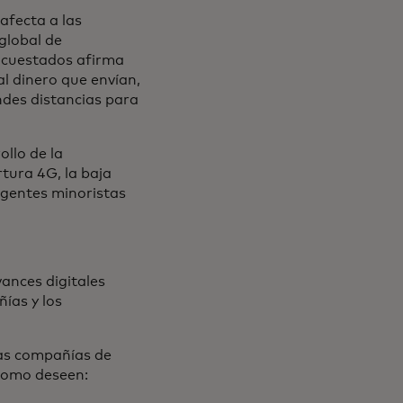
afecta a las
global de
encuestados afirma
al dinero que envían,
ndes distancias para
ollo de la
rtura 4G, la baja
agentes minoristas
ances digitales
ías y los
Las compañías de
 como deseen: