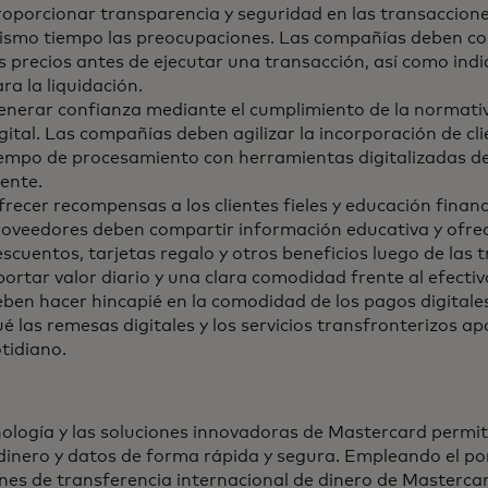
oporcionar transparencia y seguridad en las transaccione
ismo tiempo las preocupaciones. Las compañías deben c
s precios antes de ejecutar una transacción, así como indic
ra la liquidación.
enerar confianza mediante el cumplimiento de la normativ
gital. Las compañías deben agilizar la incorporación de clie
iempo de procesamiento con herramientas digitalizadas d
iente.
recer recompensas a los clientes fieles y educación financ
oveedores deben compartir información educativa y ofrece
scuentos, tarjetas regalo y otros beneficios luego de las 
ortar valor diario y una clara comodidad frente al efecti
ben hacer hincapié en la comodidad de los pagos digitale
é las remesas digitales y los servicios transfronterizos a
tidiano.
ología y las soluciones innovadoras de Mastercard permite
dinero y datos de forma rápida y segura. Empleando el po
nes de transferencia internacional de dinero de Masterca