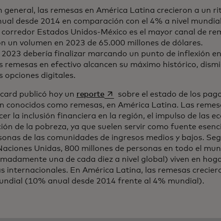
n general, las remesas en América Latina crecieron a un 
nual desde 2014 en comparación con el 4% a nivel mundial
l corredor Estados Unidos-México es el mayor canal de r
on un volumen en 2023 de 65.000 millones de dólares.
 2023 debería finalizar marcando un punto de inflexión en
s remesas en efectivo alcancen su máximo histórico, dism
s opciones digitales.
se abre en una pestaña nueva
card publicó hoy un
reporte
sobre el estado de los pago
n conocidos como remesas, en América Latina. Las remesa
cer la inclusión financiera en la región, el impulso de las e
ión de la pobreza, ya que suelen servir como fuente esenc
rsonas de las comunidades de ingresos medios y bajos. Se
 Naciones Unidas, 800 millones de personas en todo el mu
imadamente una de cada diez a nivel global) viven en hog
s internacionales. En América Latina, las remesas crecie
mundial (10% anual desde 2014 frente al 4% mundial).