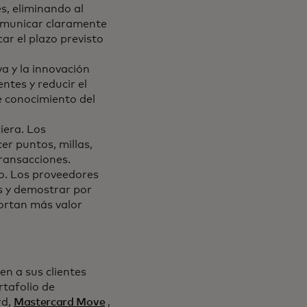
s, eliminando al
omunicar claramente
ar el plazo previsto
a y la innovación
ntes y reducir el
e conocimiento del
iera. Los
r puntos, millas,
transacciones.
vo. Los proveedores
s y demostrar por
portan más valor
n a sus clientes
rtafolio de
rd,
Mastercard Move
,