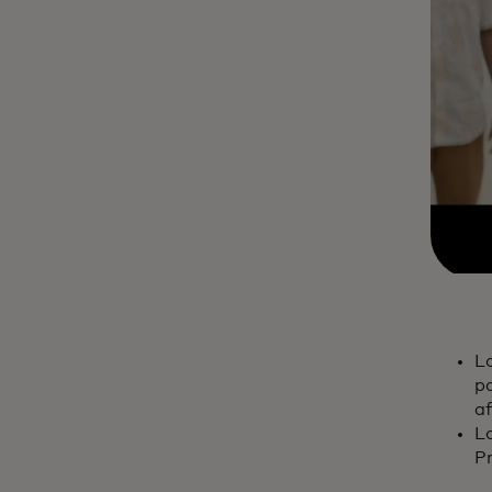
L
pa
af
Lo
Pr