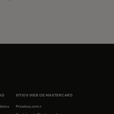
AD
SITIOS WEB DE MASTERCARD
se abre en una pestaña nueva
 datos
Priceless.com