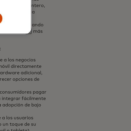
rmó Carlos Quintero,
gión de América
CONMEBOL Copa
cómo estamos dando
cotidianos sean más
:
e a los negocios
 móvil directamente
hardware adicional,
recer opciones de
os consumidores pagar
 integrar fácilmente
a adopción de bajo
 a los usuarios
o un toque de su
il o tableta),