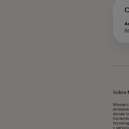
C
A
A
Sobre 
Masterc
alrededo
donde t
haciendo
tecnolog
y servic