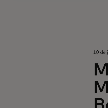
10 de 
M
M
B