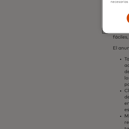
necesarias 
compañ
vicepre
Latina
Améric
vida a
fáciles
El anun
Ta
ac
de
lo
p
Cl
de
en
es
Ma
re
ta