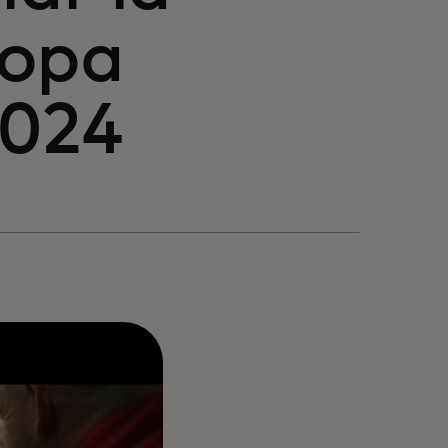
opa
2024