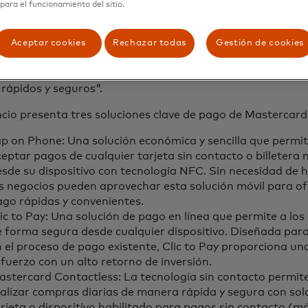
para el funcionamiento del sitio.
ías, potenciando en última instancia las economías", afi
sidente ejecutivo de Marketing y Comunicación para la re
 y el Caribe de Mastercard. "Nuestro patrocinio de la 
Aceptar cookies
Rechazar todas
Gestión de cookies
a USA 2024 también brinda la oportunidad de mostrar 
 nuevas soluciones tecnológicas que hacen que los pagos 
, rápidos y seguros".
cio presenta tres soluciones clave de pago de Mastercard
p on Phone: Una solución económica y sencilla que permit
eptar pagos de cualquier tarjeta sin contacto o billetera
sde su dispositivo con tecnología NFC. Sin necesidad de 
s negocios pueden aprovechar esta solución móvil para of
ago rápidas y convenientes.
ic to Pay: Una solución de pago en línea que permite a l
 forma segura desde cualquier dispositivo. Diseñada para
 el proceso de pago existente, Clic to Pay proporciona un
fuerzo con un alto retorno de inversión.
stercard Contactless: La tecnología sin contacto permite
alizar compras diarias de manera rápida y segura con sol
rjeta o dispositivo habilitado para pagos sin contacto (móv