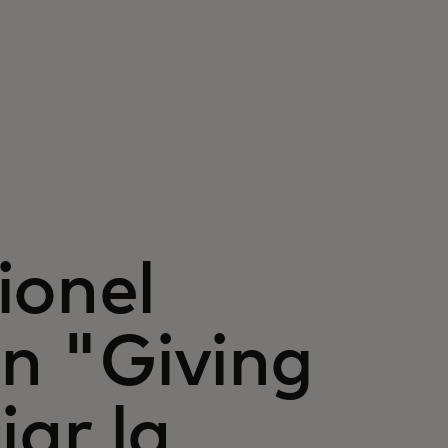
ionel
n "Giving
iar la