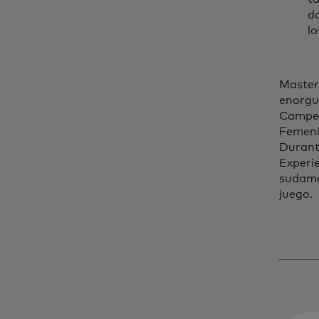
do
lo
Master
enorgul
Campeo
Femeni
Durante
Experie
sudamer
juego.