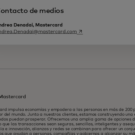
ontacto de medios
ndrea Denadai, Mastercard
se abre en una pestaña 
ndrea.Denadai@mastercard.com
Mastercard
ard impulsa economías y empodera a las personas en más de 200 pa
r del mundo. Junto a nuestros clientes, estamos construyendo una
odos puedan prosperar. Ofrecemos una amplia gama de opciones de
 que las transacciones sean seguras, sencillas, inteligentes y asequ
ía e innovación, alianzas y redes se combinan para ofrecer un conj
ios que ayudan a personas, compañías y gobiernos a alcanzar su má