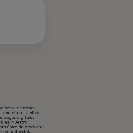
nueva
íses y territorios
 economía sostenible
 pagos digitales,
ibles. Nuestra
unto único de productos
ximo potencial.