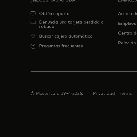
¿NECESITAS AYUDA?
EMPRE
Obtén soporte
Acerca 
Denuncia una tarjeta perdida o
Empleos
robada
Centro d
Buscar cajero automático
Relación 
Preguntas frecuentes
© Mastercard 1994-2026.
Privacidad
Terms