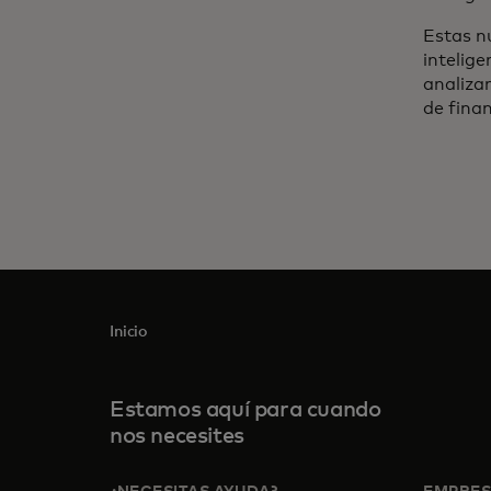
Estas n
intelige
analizam
de fina
Inicio
Estamos aquí para cuando
nos necesites