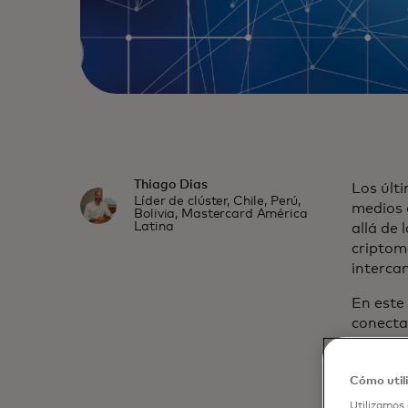
Thiago Dias
Los últ
Líder de clúster, Chile, Perú,
medios 
Bolivia, Mastercard América
Latina
allá de
criptom
interca
En este
conecta
signific
activos 
Cómo util
digital.
nuevas 
Utilizamos 