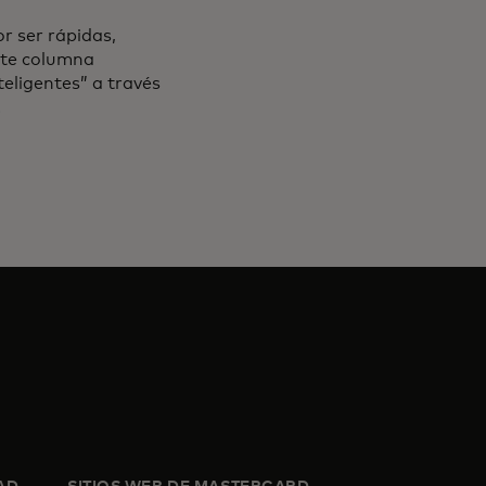
r ser rápidas,
ente columna
teligentes” a través
.