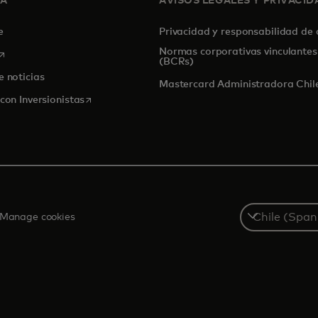
SA
AVISOS LEGALES Y PRIVACID
de
Privacidad y responsabilidad de
Normas corporativas vinculantes
se abre en una pestaña nueva
(BCRs)
e noticias
Mastercard Administradora Chile
se abre en una pestaña nueva
con Inversionistas
Select
Manage cookies
a
country