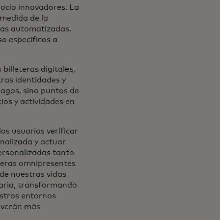
ocio innovadores. La
medida de la
zas automatizadas.
o específicos a
billeteras digitales,
ras identidades y
pagos, sino puntos de
ios y actividades en
os usuarios verificar
onalizada y actuar
personalizadas tanto
rteras omnipresentes
 de nuestras vidas
diaria, transformando
stros entornos
olverán más