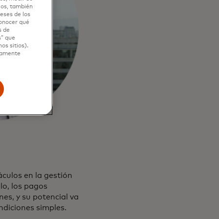
ios, también
eses de los
conocer qué
s de
s” que
os sitios).
ctamente
culos en la gestión
lo, los pagos
es, y su potencial va
ndiciones simples.