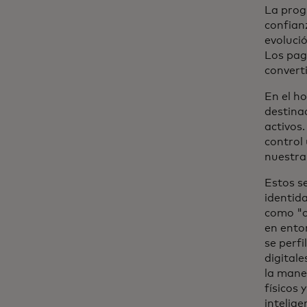
La prog
confian
evoluci
Los pag
convert
En el ho
destina
activos
control
nuestra 
Estos se
identid
como "c
en ento
se perfi
digital
la mane
físicos 
intelige