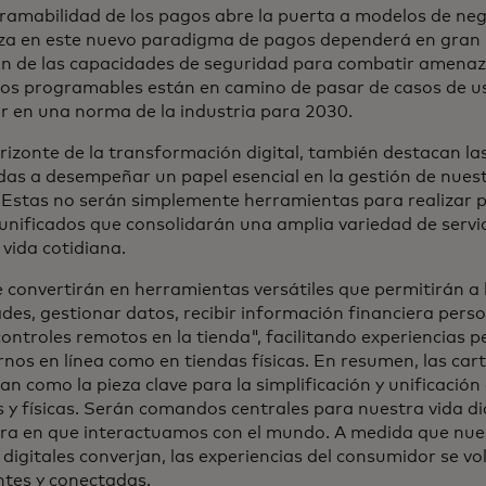
ramabilidad de los pagos abre la puerta a modelos de neg
za en este nuevo paradigma de pagos dependerá en gran 
ón de las capacidades de seguridad para combatir amena
os programables están en camino de pasar de casos de us
ir en una norma de la industria para 2030.
rizonte de la transformación digital, también destacan las 
das a desempeñar un papel esencial en la gestión de nuest
. Estas no serán simplemente herramientas para realizar 
 unificados que consolidarán una amplia variedad de servic
vida cotidiana.
 convertirán en herramientas versátiles que permitirán a l
ades, gestionar datos, recibir información financiera pers
ontroles remotos en la tienda", facilitando experiencias 
rnos en línea como en tiendas físicas. En resumen, las ca
lan como la pieza clave para la simplificación y unificación
es y físicas. Serán comandos centrales para nuestra vida 
ra en que interactuamos con el mundo. A medida que nue
y digitales converjan, las experiencias del consumidor se v
ntes y conectadas.