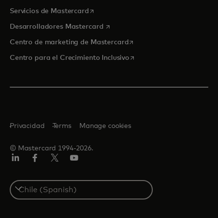
se abre en una pestaña nueva
Servicios de Mastercard
se abre en una pestaña nueva
Desarrolladores Mastercard
se abre en una pestaña nu
Centro de marketing de Mastercard
se abre en una pestaña nu
Centro para el Crecimiento Inclusivo
Privacidad
Terms
Manage cookies
© Mastercard 1994-2026.
LinkedIn
Facebook
Twitter/X
YouTube
Select
a
country