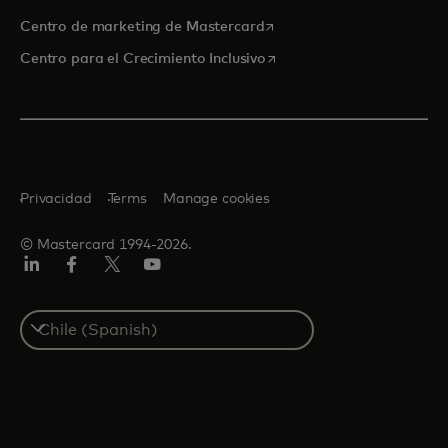
se abre en una pestaña nu
Centro de marketing de Mastercard
se abre en una pestaña nu
Centro para el Crecimiento Inclusivo
Privacidad
Terms
Manage cookies
© Mastercard 1994-2026.
LinkedIn
Facebook
Twitter/X
YouTube
Select
a
country