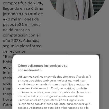
compras fue de 21%,
llegando en su última
jornada a un total de
470 mil millones de
pesos (521 millones
de dólares) en
comparación con el
año 2023. Además,
según la plataforma
de reclamos
"Resolución en Línea"
habilitada para esta
Cómo utilizamos las cookies y su
edición, se
consentimiento
informaron sólo 178
Utilizamos cookies y tecnologías similares (“cookies”)
reclamos en los tres
en nuestros sitios web para mejorarlos, medir su
días, presentando un
rendimiento, entender a nuestro público y realzar la
tiempo promedio de
experiencia del usuario. En algunos sitios, también
utilizamos cookies para mostrar publicidad basada en
respuesta de 26
las actividades de navegación e intereses de los
horas, según la
usuarios en el sitio y en otros sitios. Haga clic en
“Gestión de cookies” más adelante para conocer qué
Cámara de comercio
cookies utilizamos en este sitio y las razones de ello.