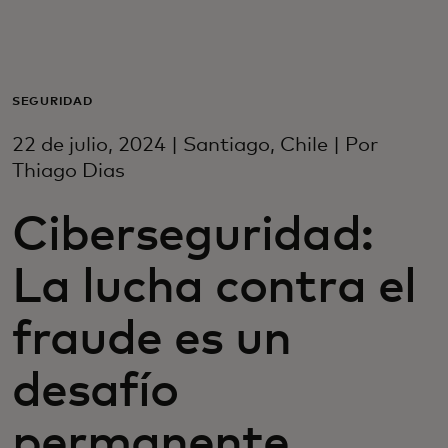
Para ti
Para empresas
SEGURIDAD
22 de julio, 2024 | Santiago, Chile | Por
Para el mundo
Thiago Dias
Ciberseguridad:
Para innovadores
La lucha contra el
Noticias y tendencias
fraude es un
desafío
permanente