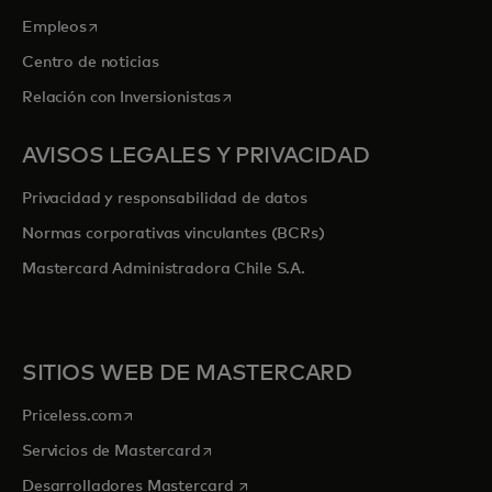
se abre en una pestaña nueva
Empleos
Centro de noticias
se abre en una pestaña nueva
Relación con Inversionistas
AVISOS LEGALES Y PRIVACIDAD
Privacidad y responsabilidad de datos
Normas corporativas vinculantes (BCRs)
Mastercard Administradora Chile S.A.
SITIOS WEB DE MASTERCARD
se abre en una pestaña nueva
Priceless.com
se abre en una pestaña nueva
Servicios de Mastercard
se abre en una pestaña nueva
Desarrolladores Mastercard