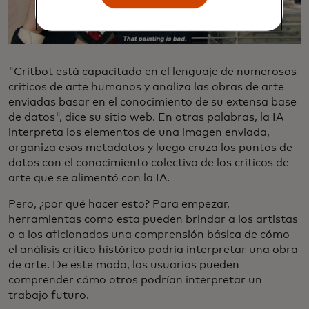
"Critbot está capacitado en el lenguaje de numerosos
críticos de arte humanos y analiza las obras de arte
enviadas basar en el conocimiento de su extensa base
de datos", dice su sitio web. En otras palabras, la IA
interpreta los elementos de una imagen enviada,
organiza esos metadatos y luego cruza los puntos de
datos con el conocimiento colectivo de los críticos de
arte que se alimentó con la IA.
Pero, ¿por qué hacer esto? Para empezar,
herramientas como esta pueden brindar a los artistas
o a los aficionados una comprensión básica de cómo
el análisis crítico histórico podría interpretar una obra
de arte. De este modo, los usuarios pueden
comprender cómo otros podrían interpretar un
trabajo futuro.