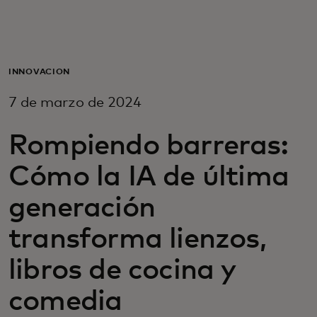
Para ti
Para empresas
INNOVACIÓN
7 de marzo de 2024
Para el mundo
Rompiendo barreras:
Para innovadores
Cómo la IA de última
generación
Noticias y tendencias
transforma lienzos,
libros de cocina y
comedia