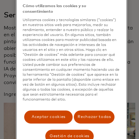
Cómo utilizamos las cookies y su
consentimiento
Ser "crítico" con el arte
Utilizamos cookies y tecnologías similares (“cookies”)
en nuestros sitios web para mejorarlos, medir su
Mostrar a la IA lo que nos gusta y lo que no nos gusta
rendimiento, entender a nuestro público y realzar la
en el arte es un concepto interesante. Dado que las
experiencia del usuario. En algunos sitios, también
utilizamos cookies para mostrar publicidad basada en
pinturas, la música, las esculturas y las películas están
las actividades de navegación e intereses de los
abiertas a interpretaciones y apreciaciones, ¿es
usuarios en el sitio y en otros sitios. Haga clic en
posible que la IA sea crítica de arte? ¿Cómo puede
“Gestión de cookies” más adelante para conocer qué
cookies utilizamos en este sitio y las razones de ello.
funcionar esto si el arte es subjetivo y cómo puede la
Usted puede cambiar sus preferencias de
IA determinar opiniones reales sobre la obra en sí?
consentimiento en cualquier momento haciendo uso de
la herramienta “Gestión de cookies” que aparece en la
Proyectos como
Critbot
tienen una premisa
parte inferior de la pantalla (disponible como enlace en
convincente.
vez de botón en algunos sitios). Esto incluye rechazar
algunas o todas las cookies, a excepción de aquellas
Ingrese a AI Art Critics ...
que sean estrictamente necesarias para el
funcionamiento del sitio.
Aceptar cookies
Rechazar todas
Gestión de cookies