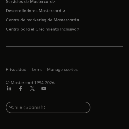
se abre en una pestaña nueva
Servicios de Mastercard
se abre en una pestaña nueva
Desarrolladores Mastercard
se abre en una pestaña nu
Centro de marketing de Mastercard
se abre en una pestaña nu
Centro para el Crecimiento Inclusivo
Privacidad
Terms
Manage cookies
© Mastercard 1994-2026.
LinkedIn
Facebook
Twitter/X
YouTube
Select
a
country