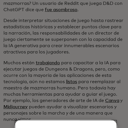
mazmorras? Un usuario de Reddit que juega D&D con
ChatGPT dice que
fue asombroso
.
Desde interpretar situaciones de juego hasta rastrear
estadísticas históricas y establecer puntos clave para
la narración, las responsabilidades de un director de
juego ciertamente se superponen con la capacidad de
la IA generativa para crear innumerables escenarios
atractivos para los jugadores.
Muchos están
trabajando
para capacitar a la IA para
ejecutar juegos de Dungeons & Dragons, pero, como
ocurre con la mayoría de las aplicaciones de esta
tecnología, aún no estamos
listos
para reemplazar al
maestro de mazmorras humano. Pero todavía hay
muchas herramientas para ayudar a guiar el juego.
Por ejemplo, los generadores de arte de IA de
Canva
y
Midjourney
pueden ayudar a visualizar escenarios y
personajes sobre la marcha y de una manera que
nunca vimos.