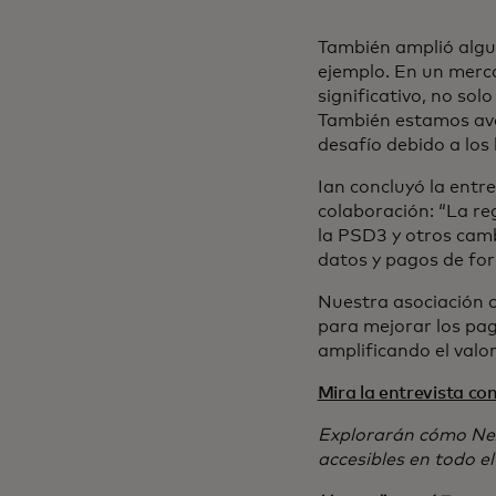
También amplió algun
ejemplo. En un merca
significativo, no so
También estamos avan
desafío debido a los 
Ian concluyó la entr
colaboración: “La re
la PSD3 y otros camb
datos y pagos de for
Nuestra asociación 
para mejorar los pa
amplificando el valo
Mira la entrevista co
Explorarán cómo Nex
accesibles en todo e