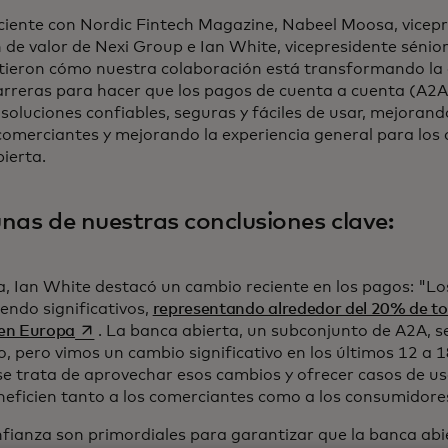
ciente con Nordic Fintech Magazine, Nabeel Moosa, vicep
n de valor de Nexi Group e Ian White, vicepresidente séni
ieron cómo nuestra colaboración está transformando la 
rreras para hacer que los pagos de cuenta a cuenta (A2
soluciones confiables, seguras y fáciles de usar, mejorand
comerciantes y mejorando la experiencia general para los
ierta.
nas de nuestras conclusiones clave:
a, Ian White destacó un cambio reciente en los pagos: "L
endo significativos,
representando alrededor del 20% de to
se abre en una pestaña nueva
 en Europa
. La banca abierta, un subconjunto de A2A, s
o, pero vimos un cambio significativo en los últimos 12 a 
se trata de aprovechar esos cambios y ofrecer casos de u
eficien tanto a los comerciantes como a los consumidores
nfianza son primordiales para garantizar que la banca abi