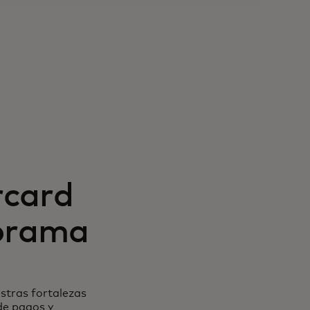
rcard
norama
stras fortalezas
de pagos y