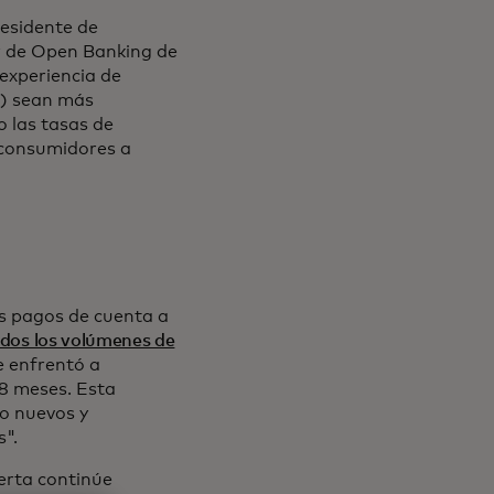
residente de
or de Open Banking de
experiencia de
A) sean más
o las tasas de
 consumidores a
os pagos de cuenta a
dos los volúmenes de
e enfrentó a
18 meses. Esta
so nuevos y
".
erta continúe