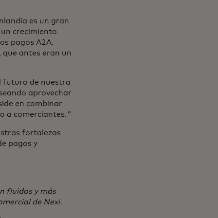
inlandia es un gran
 un crecimiento
los pagos A2A.
, que antes eran un
l futuro de nuestra
deseando aprovechar
side en combinar
o a comerciantes. “
stras fortalezas
de pagos y
n fluidos y más
omercial de Nexi.