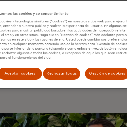
stercard integrando canales seguros y métodos de autent
onfianza tanto para los consumidores como para los come
izamos las cookies y su consentimiento
nológicas como la redirección de aplicación a aplicación y 
cookies y tecnologías similares (“cookies”) en nuestros sitios web para mejorarl
n para agilizar el proceso de pago, haciéndolo más segur
, entender a nuestro público y realzar la experiencia del usuario. En algunos sit
cookies para mostrar publicidad basada en las actividades de navegación e inter
sde la perspectiva del comerciante, la colaboración garan
 el sitio y en otros sitios. Haga clic en “Gestión de cookies” más adelante para 
 seguros y fáciles de usar, lo que aumenta las tasas de c
lizamos en este sitio y las razones de ello. Usted puede cambiar sus preferencia
ento en cualquier momento haciendo uso de la herramienta “Gestión de cookie
la parte inferior de la pantalla (disponible como enlace en vez de botón en algun
e rechazar algunas o todas las cookies, a excepción de aquellas que sean estri
tió que los comerciantes ya están experimentando algu
para el funcionamiento del sitio.
 mercados donde los pagos A2A ya son comunes, nos enfoc
nfianza y la experiencia del usuario. Para nuevos mercados,
za que los comerciantes puedan ofrecer una opción de pag
Aceptar cookies
Rechazar todas
Gestión de cookies
umidores, mejorando en última instancia las tasas de conv