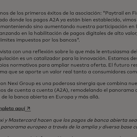
os de los primeros éxitos de la asociación: "Paytrail en F
do donde los pagos A2A ya están bien establecido, vimos
lo manteniendo sino aumentando nuestra participación en 
zando en la habilitación de pagos digitales de alto valor
límites impuestos por los bancos".
evista con una reflexión sobre lo que más le entusiasma de
gulación es un catalizador para la innovación. Estamos 
ios normativos para ampliar nuestra oferta. El futuro re
ma que se aporte un valor real tanto a consumidores com
con Nexi Group es una poderosa sinergia que combina nue
gos de cuenta a cuenta (A2A), remodelando el panorama 
r de la banca abierta en Europa y más allá.
se abre en una pestaña nueva
mpleta aquí
i y Mastercard hacen que los pagos de banca abierta sea
l panorama europeo a través de la amplia y diversa base c