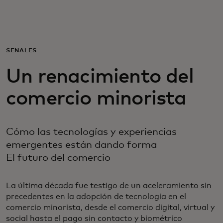
Para ti
Para empresas
SEÑALES
Un renacimiento del
Para el mundo
comercio minorista
Para innovadores
Cómo las tecnologías y experiencias
emergentes están dando forma
Noticias y tendencias
El futuro del comercio
La última década fue testigo de un aceleramiento sin
precedentes en la adopción de tecnología en el
comercio minorista, desde el comercio digital, virtual y
social hasta el pago sin contacto y biométrico