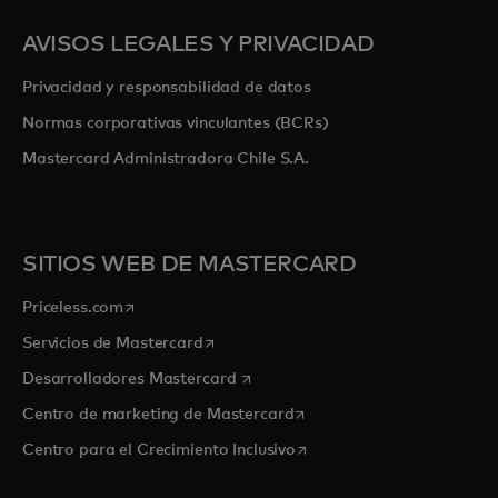
AVISOS LEGALES Y PRIVACIDAD
Privacidad y responsabilidad de datos
Normas corporativas vinculantes (BCRs)
Mastercard Administradora Chile S.A.
SITIOS WEB DE MASTERCARD
se abre en una pestaña nueva
Priceless.com
se abre en una pestaña nueva
Servicios de Mastercard
se abre en una pestaña nueva
Desarrolladores Mastercard
se abre en una pestaña nu
Centro de marketing de Mastercard
se abre en una pestaña nu
Centro para el Crecimiento Inclusivo