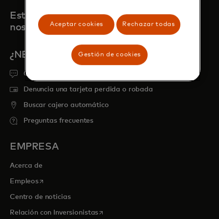
Estamos aquí para cuando
Aceptar cookies
Rechazar todas
nos necesites
¿NECESITAS AYUDA?
Gestión de cookies
Obtén soporte
Denuncia una tarjeta perdida o robada
Buscar cajero automático
Preguntas frecuentes
EMPRESA
Acerca de
se abre en una pestaña nueva
Empleos
Centro de noticias
se abre en una pestaña nueva
Relación con Inversionistas