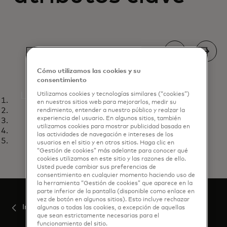
Cómo utilizamos las cookies y su
consentimiento
Inteligente
Las superposiciones de datos están
Utilizamos cookies y tecnologías similares (“cookies”)
Diapositiva uno
en nuestros sitios web para mejorarlos, medir su
transformando las tiendas físicas en
Diapositiva dos
rendimiento, entender a nuestro público y realzar la
experiencia del usuario. En algunos sitios, también
Diapositiva tres
entornos inteligentes e interactivos,
utilizamos cookies para mostrar publicidad basada en
Diapositiva cuatro
mejorando la experiencia de compra
las actividades de navegación e intereses de los
Diapositiva cinco
usuarios en el sitio y en otros sitios. Haga clic en
en la tienda.
“Gestión de cookies” más adelante para conocer qué
cookies utilizamos en este sitio y las razones de ello.
Usted puede cambiar sus preferencias de
Más información
consentimiento en cualquier momento haciendo uso de
la herramienta “Gestión de cookies” que aparece en la
parte inferior de la pantalla (disponible como enlace en
vez de botón en algunos sitios). Esto incluye rechazar
Inicio
algunas o todas las cookies, a excepción de aquellas
que sean estrictamente necesarias para el
funcionamiento del sitio.