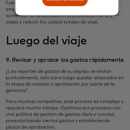
fuera de su horario laboral. Permitir a los
empleados realizar viajes de "bleisure" puede
aumentar la flexibilidad en la planeación de sus
viajes y reducir los costos totales de viaje.
Luego del viaje
9. Revisar y aprobar los gastos rápidamente
¿Los reportes de gastos de su equipo se envían
puntualmente, solo para luego quedar atascados en
la etapa de revisión y aprobación por parte de la
gerencia?
Para muchas compañías, este proceso es complejo y
requiere mucho tiempo. Optimice sus procesos con
una política de gestión de gastos clara y concisa,
preautorizando ciertos gastos y estableciendo
plazos de aprobación.