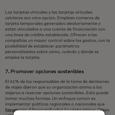
Las tarjetas virtuales y las tarjetas virtuales
celulares son otra opción. Emplean números de
tarjeta temporales generados aleatoriamente y
están vinculados a una cuenta de financiación con
una línea de crédito establecida. Ofrecen a las
compañías un mayor control sobre los gastos, con la
posibilidad de establecer parámetros
personalizados sobre cómo, cuándo y dónde se
emplea la tarjeta.
7. Promover opciones sostenibles
El 61% de los responsables de la toma de decisiones
de viajes dijeron que su organización anima a los
viajeros a reservar opciones sostenibles. Esto puede
tomar muchas formas. Un enfoque común es
implementar políticas regionales o nacionales que
favorezcan el ferrocarril sobre los viajes aéreos
. Otros