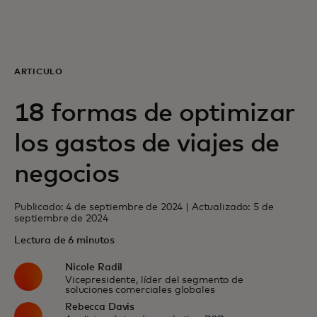
Para ti
Para empresas
ARTÍCULO
18 formas de optimizar
Para el mundo
los gastos de viajes de
Para innovadores
negocios
Publicado: 4 de septiembre de 2024 | Actualizado: 5 de
Noticias y tendencias
septiembre de 2024
Lectura de 6 minutos
Nicole Radil
Vicepresidente, líder del segmento de
soluciones comerciales globales
Rebecca Davis