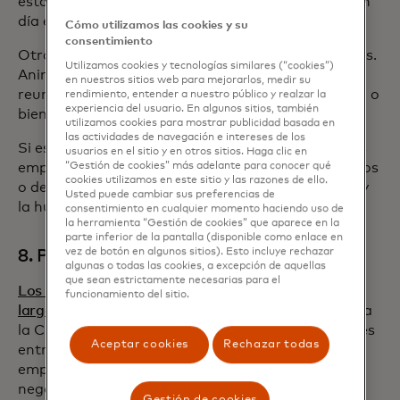
establecen políticas para minimizar los viajes de un
día en avión.
Cómo utilizamos las cookies y su
consentimiento
Otra medida consiste en reducir los viajes múltiples.
Utilizamos cookies y tecnologías similares (“cookies”)
Anime a sus empleados a programar varias
en nuestros sitios web para mejorarlos, medir su
reuniones en el mismo lugar para ganar eficiencia, o
rendimiento, entender a nuestro público y realzar la
experiencia del usuario. En algunos sitios, también
bien, cambie algunas reuniones a videollamadas.
utilizamos cookies para mostrar publicidad basada en
las actividades de navegación e intereses de los
Si es necesario el transporte terrestre, anime a los
usuarios en el sitio y en otros sitios. Haga clic en
empleados a dividir los costos de viajes compartidos
“Gestión de cookies” más adelante para conocer qué
cookies utilizamos en este sitio y las razones de ello.
o de alquiler de automóvil para reducir los costos y
Usted puede cambiar sus preferencias de
la huella de carbono.
consentimiento en cualquier momento haciendo uso de
la herramienta “Gestión de cookies” que aparece en la
parte inferior de la pantalla (disponible como enlace en
vez de botón en algunos sitios). Esto incluye rechazar
8. Permitir los viajes de ocio
algunas o todas las cookies, a excepción de aquellas
que sean estrictamente necesarias para el
Los viajeros de ocio están tomando vacaciones más
funcionamiento del sitio.
largas
en comparación con las tendencias previas a
la COVID-19. A medida que se difuminan los límites
Aceptar cookies
Rechazar todas
entre el trabajo y la vida personal, muchos
empleados están prolongando sus viajes de
negocios para disfrutar del tiempo en el destino
Gestión de cookies