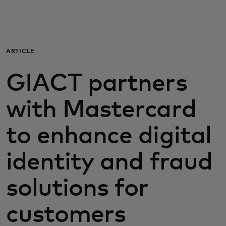
Para ti
Para empresas
ARTICLE
GIACT partners
Para el mundo
with Mastercard
Para innovadores
to enhance digital
Noticias y tendencias
identity and fraud
solutions for
customers