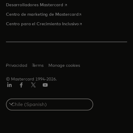
se abre en una pestaña nueva
Desarrolladores Mastercard
se abre en una pestaña nu
Centro de marketing de Mastercard
se abre en una pestaña nu
Centro para el Crecimiento Inclusivo
Privacidad
Terms
Manage cookies
© Mastercard 1994-2026.
LinkedIn
Facebook
Twitter/X
YouTube
Select
a
country