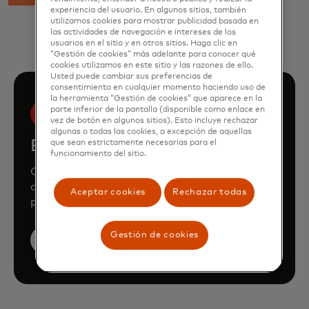
experiencia del usuario. En algunos sitios, también
utilizamos cookies para mostrar publicidad basada en
las actividades de navegación e intereses de los
usuarios en el sitio y en otros sitios. Haga clic en
“Gestión de cookies” más adelante para conocer qué
cookies utilizamos en este sitio y las razones de ello.
Usted puede cambiar sus preferencias de
consentimiento en cualquier momento haciendo uso de
la herramienta “Gestión de cookies” que aparece en la
parte inferior de la pantalla (disponible como enlace en
vez de botón en algunos sitios). Esto incluye rechazar
algunas o todas las cookies, a excepción de aquellas
Book a demo
que sean estrictamente necesarias para el
funcionamiento del sitio.
Consult our team to learn how Mastercard
can enhance your business through our
Aceptar cookies
Rechazar todas
products and services.
Gestión de cookies
Book a demo