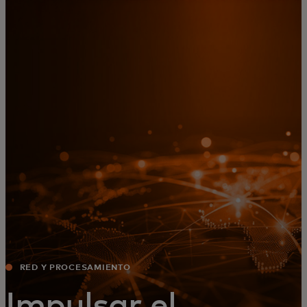
Para ti
Para empresas
Para el mundo
Para innovadores
Noticias y tendencias
RED Y PROCESAMIENTO
Impulsar el