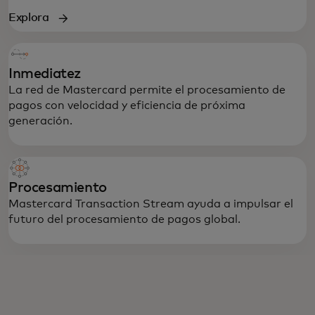
Explora
Inmediatez
La red de Mastercard permite el procesamiento de
Impulsando transacciones globales seguras,
pagos con velocidad y eficiencia de próxima
en cualquier lugar y en cualquier momento.
generación.
Procesamiento
Mastercard Transaction Stream ayuda a impulsar el
futuro del procesamiento de pagos global.