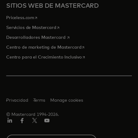
SITIOS WEB DE MASTERCARD
se abre en una pestaña nueva
Priceless.com
se abre en una pestaña nueva
Servicios de Mastercard
se abre en una pestaña nueva
Desarrolladores Mastercard
se abre en una pestaña nu
Centro de marketing de Mastercard
se abre en una pestaña nu
Centro para el Crecimiento Inclusivo
Privacidad
Terms
Manage cookies
© Mastercard 1994-2026.
LinkedIn
Facebook
Twitter/X
YouTube
Select