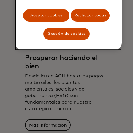
Aceptar cookies
Rechazar todas
Gestión de cookies
Prosperar haciendo el
bien
Desde la red ACH hasta los pagos
multirraíles, los asuntos
ambientales, sociales y de
gobernanza (ESG) son
fundamentales para nuestra
estrategia comercial.
Más información