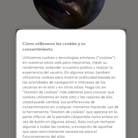
Seguridad y privacidad
Cómo utilizamos las cookies y su
desde el diseño
consentimiento
Utilizamos cookies y tecnologías similares (“cookies”)
Los beneficios de la red Mastercard
en nuestros sitios web para mejorarlos, medir su
incluyen: seguridad de clase mundial,
rendimiento, entender a nuestro público y realzar la
experiencia del usuario. En algunos sitios, también
privacidad y prácticas de monitoreo
utilizamos cookies para mostrar publicidad basada en
de amenazas para todas las
las actividades de navegación e intereses de los
transacciones y datos.
usuarios en el sitio y en otros sitios. Haga clic en
“Gestión de cookies” más adelante para conocer qué
cookies utilizamos en este sitio y las razones de ello.
Usted puede cambiar sus preferencias de
consentimiento en cualquier momento haciendo uso de
la herramienta “Gestión de cookies” que aparece en la
parte inferior de la pantalla (disponible como enlace en
vez de botón en algunos sitios). Esto incluye rechazar
algunas o todas las cookies, a excepción de aquellas
que sean estrictamente necesarias para el
funcionamiento del sitio.