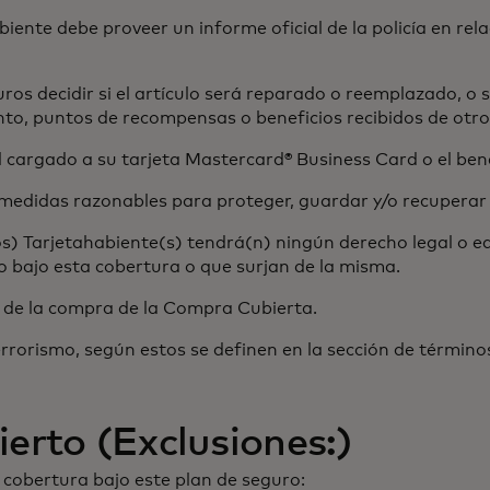
iente debe proveer un informe oficial de la policía en rel
os decidir si el artículo será reparado o reemplazado, o s
nto, puntos de recompensas o beneficios recibidos de otr
l cargado a su tarjeta Mastercard® Business Card o el ben
 medidas razonables para proteger, guardar y/o recuperar 
s) Tarjetahabiente(s) tendrá(n) ningún derecho legal o eq
o bajo esta cobertura o que surjan de la misma.
 de la compra de la Compra Cubierta.
rrorismo, según estos se definen en la sección de términos
erto (Exclusiones:)
a cobertura bajo este plan de seguro: