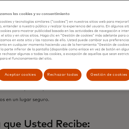
tercard puede variar según el Emisor de la tarjeta. Para o
izamos las cookies y su consentimiento
cookies y tecnologías similares (“cookies”) en nuestros sitios web para mejorarl
, entender a nuestro público y realzar la experiencia del usuario. En algunos sit
ss Card usted puede comprar confiado, sabiendo que la 
cookies para mostrar publicidad basada en las actividades de navegación e inter
 el sitio y en otros sitios. Haga clic en “Gestión de cookies” más adelante para 
tar protegidas en caso de hurto o daño Accidental durante
lizamos en este sitio y las razones de ello. Usted puede cambiar sus preferencia
 la tienda).
ento en cualquier momento haciendo uso de la herramienta “Gestión de cookie
la parte inferior de la pantalla (disponible como enlace en vez de botón en algun
rtura:
e rechazar algunas o todas las cookies, a excepción de aquellas que sean estri
para el funcionamiento del sitio.
.
Aceptar cookies
Rechazar todas
Gestión de cookies
para la compra completa de un nuevo artículo.
os en un lugar seguro.
 que Usted Recibe: