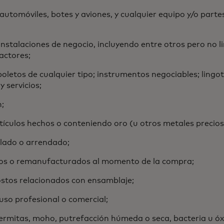
automóviles, botes y aviones, y cualquier equipo y/o part
instalaciones de negocio, incluyendo entre otros pero no l
actores;
, boletos de cualquier tipo; instrumentos negociables; ling
 servicios;
n;
artículos hechos o conteniendo oro (u otros metales precios
ilado o arrendado;
ados o remanufacturados al momento de la compra;
costos relacionados con ensamblaje;
uso profesional o comercial;
termitas, moho, putrefacción húmeda o seca, bacteria u óx