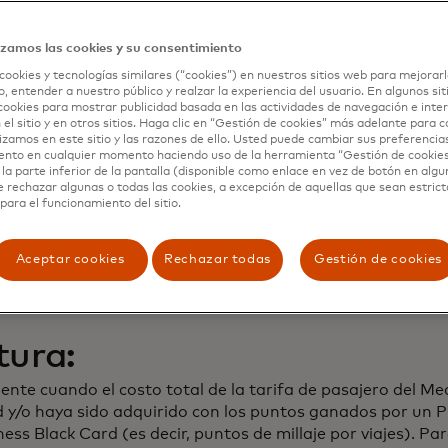
d® Business Black Card
ren a un Tarjetahabiente Mastercard® Business Black Card
izamos las cookies y su consentimiento
eve en la superficie de la tarjeta Mastercard® Business Bl
cookies y tecnologías similares (“cookies”) en nuestros sitios web para mejorarl
, entender a nuestro público y realzar la experiencia del usuario. En algunos sit
tercard puede variar según el Emisor de la tarjeta. Para o
cookies para mostrar publicidad basada en las actividades de navegación e inter
 el sitio y en otros sitios. Haga clic en “Gestión de cookies” más adelante para 
lizamos en este sitio y las razones de ello. Usted puede cambiar sus preferencia
ento en cualquier momento haciendo uso de la herramienta “Gestión de cookie
s Black Card, pueden beneficiarse de la exhaustiva cobert
la parte inferior de la pantalla (disponible como enlace en vez de botón en algun
e rechazar algunas o todas las cookies, a excepción de aquellas que sean estri
para el funcionamiento del sitio.
rtura:
Aceptar cookies
Rechazar todas
Gestión de cookies
ess Black Card.
tura:
nte cuando el costo total de la tarifa de pasajero del M
rd y/o haya sido adquirido con los puntos ganados por un
ess Black Card (es decir, puntos de millaje por viajes). 