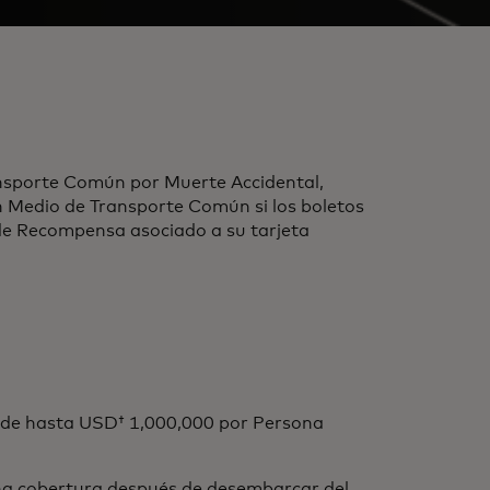
ansporte Común por Muerte Accidental,
 un Medio de Transporte Común si los boletos
de Recompensa asociado a su tarjeta
s de hasta USD† 1,000,000 por Persona
na cobertura después de desembarcar del