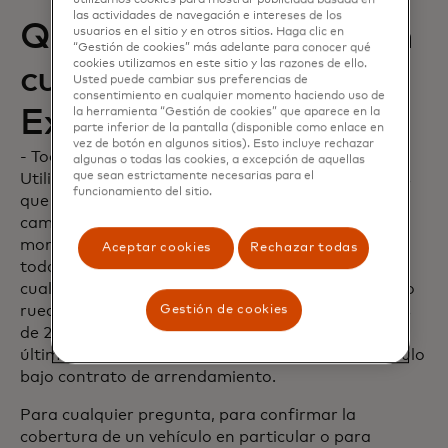
utilizamos cookies para mostrar publicidad basada en
las actividades de navegación e intereses de los
Que Vehículos no están
usuarios en el sitio y en otros sitios. Haga clic en
“Gestión de cookies” más adelante para conocer qué
cookies utilizamos en este sitio y las razones de ello.
cubiertos (Vehículos
Usted puede cambiar sus preferencias de
consentimiento en cualquier momento haciendo uso de
Excluidos):
la herramienta “Gestión de cookies” que aparece en la
parte inferior de la pantalla (disponible como enlace en
vez de botón en algunos sitios). Esto incluye rechazar
- Todas los camiones (excepto por Vehículos
algunas o todas las cookies, a excepción de aquellas
que sean estrictamente necesarias para el
Utilitarios Deportivos con Cuatro Ruedas a menos
funcionamiento del sitio.
que estén diseñados para el uso todoterreno),
camionetas, furgonetas de tamaño máximo
montadas en un chasis de camión, casa rodante,
Aceptar cookies
Rechazar todas
todoterrenos, remolques, motocicletas, motos, y
cualquier otro vehículo que tenga menos de cuatro
ruedas; autos de colección (autos que tengan más
Gestión de cookies
de 20 años o que no hayan sido fabricados en los
últimos 10 años), limusinas y cualquier otro vehículo
bajo contrato de arrendamiento.
Para cualquier pregunta, para confirmar la
cobertura de un vehículo en particular o para